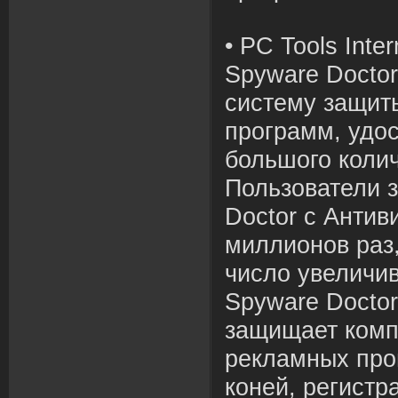
• PC Tools Inte
Spyware Doctor
систему защит
программ, удо
большого колич
Пользователи 
Doctor с Антив
миллионов раз
число увеличи
Spyware Docto
защищает комп
рекламных про
коней, регистр