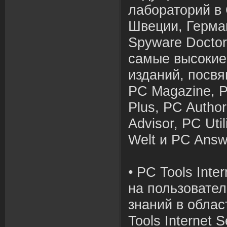
лабораторий в
Швеции, Герма
Spyware Docto
самые высокие
изданий, посв
PC Magazine, P
Plus, PC Authori
Advisor, PC Util
Welt и PC Answ
• PC Tools Inte
на пользовате
знаний в облас
Tools Internet 