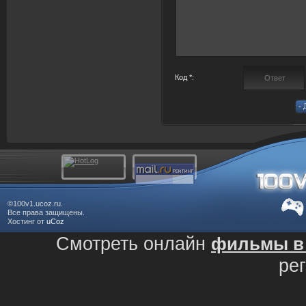
Код *:
©100v1.ucoz.ru.
Все права защищены.
Хостинг от
uCoz
Смотреть онлайн
фильмы в 
ре