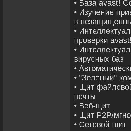
• База avast! 
• Изучение пр
в незащищенны
• Интеллектуал
проверки avast!
• Интеллектуа
вирусных баз
• Автоматическ
• "Зеленый" ко
• Щит файлово
почты
• Веб-щит
• Щит P2P/мгн
• Сетевой щит