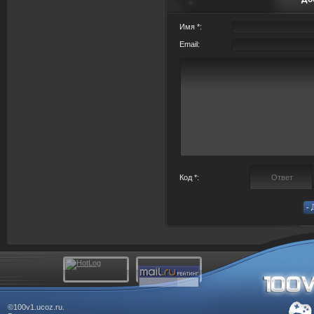
Имя *:
Email:
Код *:
©100v1.ucoz.ru.