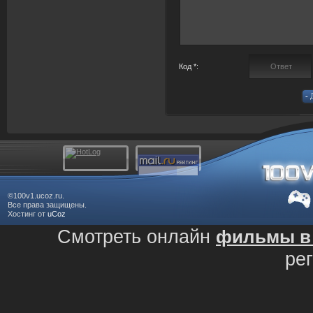
Код *:
©100v1.ucoz.ru.
Все права защищены.
Хостинг от
uCoz
Смотреть онлайн
фильмы в 
ре