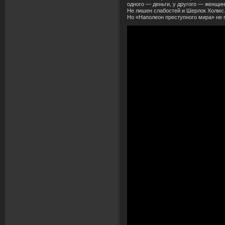
одного — деньги, у другого — женщин
Не лишен слабостей и Шерлок Холмс. 
Но «Наполеон преступного мира» не по