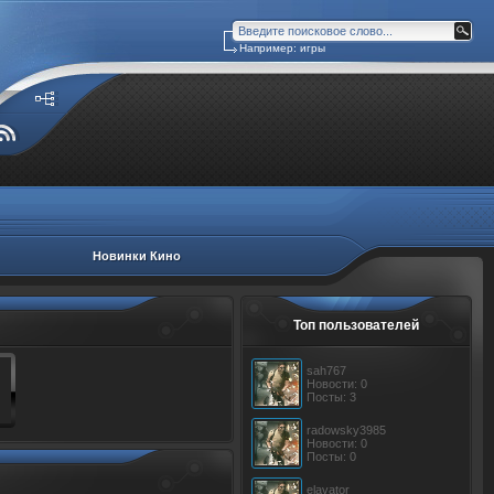
Например: игры
Новинки Кино
Топ пользователей
sah767
Новости: 0
Посты: 3
radowsky3985
Новости: 0
Посты: 0
elavator