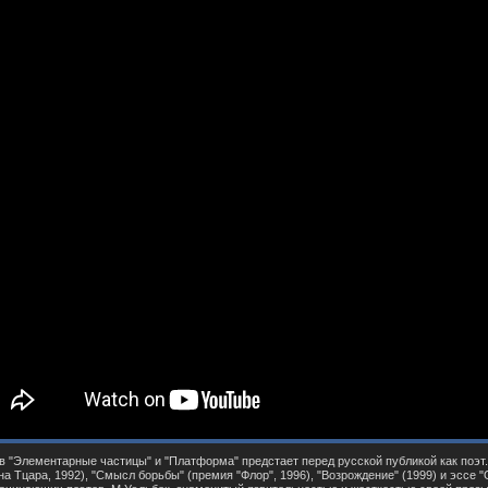
 "Элементарные частицы" и "Платформа" предстает перед русской публикой как поэт. 
а Тцара, 1992), "Смысл борьбы" (премия "Флор", 1996), "Возрождение" (1999) и эссе 