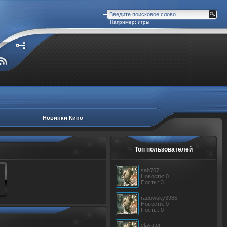
Например: игры
Новинки Кино
Топ пользователей
sah767
Новости: 0
Посты: 3
radowsky3985
Новости: 0
Посты: 0
elavator