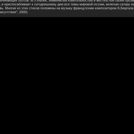
начинающих поэтов. М.Уэльбек, знаменитый язвительностью и жесткостью своей прозы,
, и приспосабливает к сегодняшнему дню все темы мировой поэзии, включая сатиру н
ь. Многие из этих стихов положены на музыку французским композитором Б.Бюргала
исутствие", 2000).