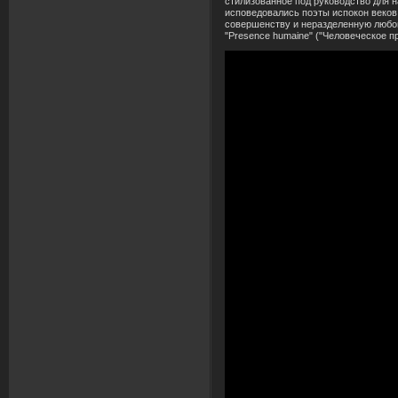
стилизованное под руководство для 
исповедовались поэты испокон веков
совершенству и неразделенную любов
"Presence humaine" ("Человеческое пр