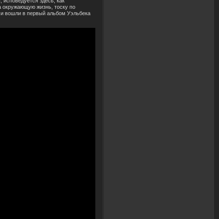
 исповедуется здесь, как
а окружающую жизнь, тоску по
 и вошли в первый альбом Уэльбека