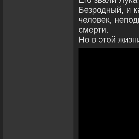
Его звали Лука
Безродный, и к
человек, непод
смерти.
Но в этой жизн