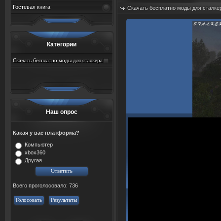
Гостевая книга
Скачать бесплатно моды для сталке
Добавил:
sah767
Дата: 07.08.2026
Категории
Скачать бесплатно моды для сталкера
тень чернобыля торрент
Наш опрос
Какая у вас платформа?
Компьютер
xbox360
Другая
Всего проголосовало: 736
Голосовать
Результаты