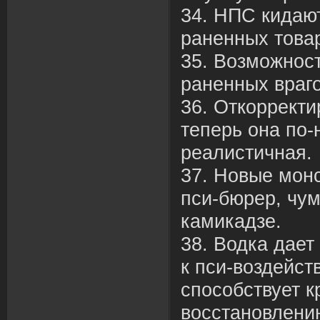
34. НПС кидают
раненных това
35. Возможнос
раненных враго
36. Откорректи
теперь она по
реалистичная.
37. Новые мон
пси-бюрер, чум
камикадзе.
38. Водка дае
к пси-воздейст
способствует 
восстановлени