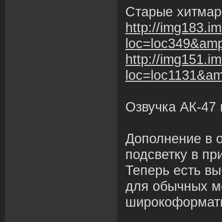
Старые хитмар
http://img183.
loc=loc349&am
http://img151.
loc=loc1131&a
Озвучка АК-47 
Дополнение в 
подсветку в пр
Теперь есть в
для обычных м
широкоформат