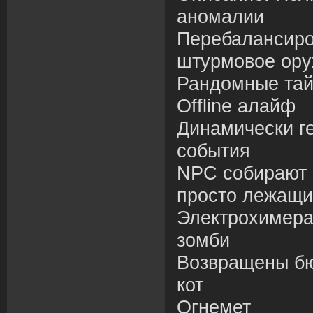
аномалии
Перебалансиро
штурмовое ор
Рандомные тай
Offline алайф
Динамически г
события
NPC собирают 
просто лежащи
Электрохимера
зомби
Возвращены бю
кот
Огнемет