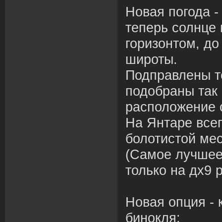
Новая погода -
теперь солнце 
горизонтом, до
широты.
Подправлены те
подобраны так
расположение с
На Янтаре всег
болотистой мес
(Самое лучшее
только на дх9 
Новая опция -
бинокля: