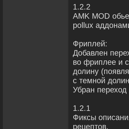
1.2.2
AMK MOD обьед
pollux аддонам
Фриплей:
Добавлен пере
во фриплее и 
долину (появля
с темной долин
Убран переход 
1.2.1
Фиксы описани
рецептов.