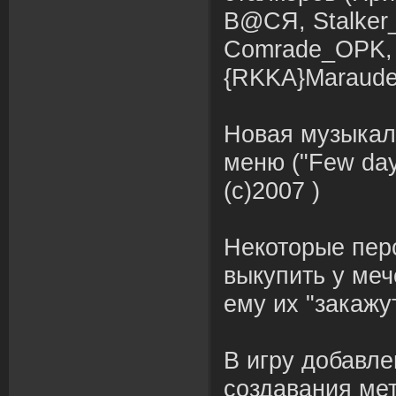
B@СЯ, Stalker_z
Comrade_OPK, A
{RKKA}Maraude
Новая музыкал
меню ("Few days
(с)2007 )
Некоторые пер
выкупить у меч
ему их "закажут
В игру добавл
создавания мет