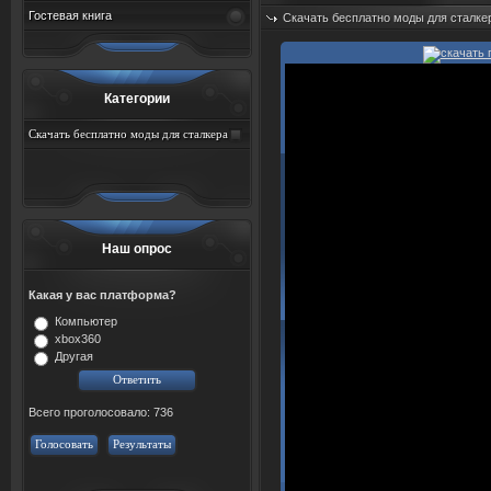
Гостевая книга
Скачать бесплатно моды для сталке
Добавил:
sah767
Дата: 07.08.2026
Категории
Скачать бесплатно моды для сталкера
тень чернобыля торрент
Наш опрос
Какая у вас платформа?
Компьютер
xbox360
Другая
Всего проголосовало: 736
Голосовать
Результаты