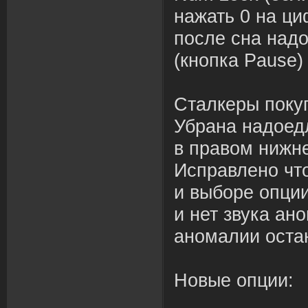
нажать 0 на ци
после сна надо
(кнопка Pause)
Сталкеры поку
Убрана надоед
в правом нижне
Исправлено чт
и выборе опци
и нет звука ан
аномалии оста
Новые опции: