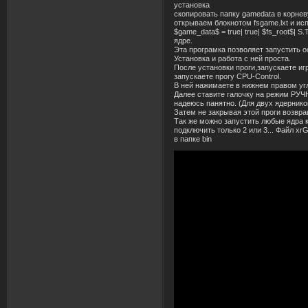
установка
скопировать папку gamedata в корнев
открываем блокнотом fsgame.lxt и исп
$game_data$ = true| true| $fs_root$|
ядре.
Эта програмка позволяет запустить 
Установка и работа с ней проста.
После установки проги,запускаете иг
запускаете прогу CPU-Control.
В ней нажимаете в нижнем правом угл
Далее ставите галочку на режим РУЧН
надеюсь панятно. (Для двух ядерников
Затем не закрывая этой проги возвра
Так же можно запустить любые ядра к
подключить только 2 или 3... Файл xr
в папке bin