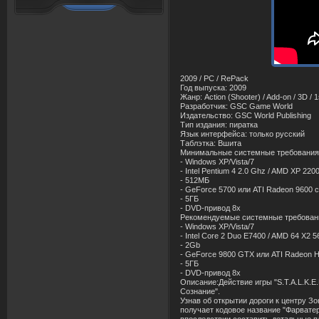
2009 / PC / RePack
Год выпуска: 2009
Жанр: Action (Shooter) / Add-on / 3D / 
Разработчик: GSC Game World
Издательство: GSC World Publishing
Тип издания: пиратка
Язык интерфейса: только русский
Таблэтка: Вшита
Минимальные системные требования
- Windows XP/Vista/7
- Intel Pentium 4 2.0 Ghz / AMD XP 220
- 512МБ
- GeForce 5700 или ATI Radeon 9600 с
- 5ГБ
- DVD-привод 8х
Рекомендуемые системные требован
- Windows XP/Vista/7
- Intel Core 2 Duo E7400 / AMD 64 X2 
- 2Gb
- GeForce 9800 GTX или ATI Radeon HD
- 5ГБ
- DVD-привод 8х
Описание:Действие игры "S.T.A.L.K.E.
Сознание".
Узнав об открытии дороги к центру 
получает кодовое название "Фарватер