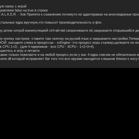
ую папку с игрой
равляем false на true в строке
 S.T.A.L.K.E.R. - Зов Припяти к сожалению почемуто не адаптираван на многоядерные пр
остальные ядра вручную,что повысит производительность и фпс
ру,затем хитрой манипуляцией ctrl+alt+del сворачиваете её,закрываете открывшийся ди
у кнопку настроек -ставите там галочку на руский язык и закрываете настройки.Тепер
ОЙ ,находите слева в процессах - xrEngine -это процесс игры сталкер,щелкаете по н
 CPU 1+2) , (для 4-ядерников - все CPU - 4CPU - 1+2+3+4).
щаетесь в игру и летаете
акие только пожелаете и на любой процесс,если у вас 4 ядра совсем не обязательно и
Game.dll который исправляет баг того что все оружие находится слишком близко к нос