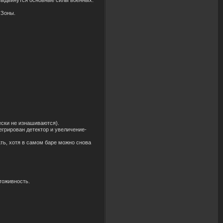
выдвинутся основные силы военных.
 Зоны.
ески не изнашиваются).
егрирован детектор и увеличение-
ать, хотя в самом баре можно снова
тоживность.