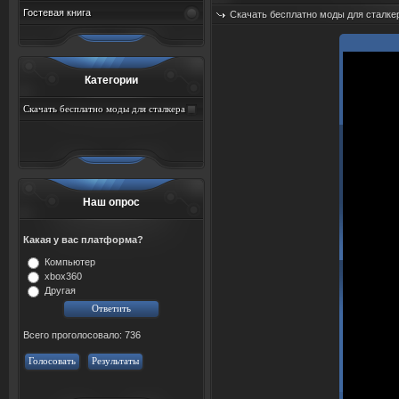
Гостевая книга
Скачать бесплатно моды для сталке
Категории
Скачать бесплатно моды для сталкера
тень чернобыля торрент
Наш опрос
Какая у вас платформа?
Компьютер
xbox360
Другая
Всего проголосовало: 736
Голосовать
Результаты