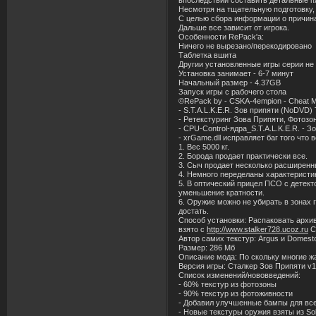
впоследствии составить детальные 
Несмотря на тщательную подготовку,
С целью сбора информации о причина
Дальше все зависит от игрока.
Особенности RePack'а:
Ничего не вырезано/перекодировано
Tаблетка вшита
Другии установленные игры серии не
Установка занимает - 6-7 минут
Начальный размер - 4.37GB
Запуск игры с рабочего стола
©RePack by - CSKA-4empion - Cheat 
- S.T.A.L.K.E.R. Зов припяти (NoDVD)
- Ретекстуринг Зова Припяти, Фотозо
- CPU-Control-ядра_S.T.A.L.K.E.R. - З
- xrGame.dll исправляет баг того что
1. Вес 5000 кг.
2. Борода продает практически все.
3. Сыч продает несколько расширенны
4. Немного переделаны характеристик
5. В оптический прицел ПСО с детек
уменьшение кратности.
6. Оружие можно не убирать в зонах 
достать.
Способ установки: Распаковать архив 
взято с
http://www.stalker728.ucoz.ru
Ск
Автор самих текстур: Argus и Domest
Размер: 286 Мб
Описание мода: По скольку многие ж
Версия игры: Сталкер Зов Припяти v1
Список изменений/нововведений:
- 60% текстур из фотозоны
- 90% текстур из фотоживности
- Добавил улучшенные бампы для все
- Новые текстуры оружия взяты из So