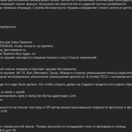
планы расположения аномальных полей. Затем по отмеченным безопасным проходам 
 операция терпит фиаско. Большинство вертолетов из ударной группы разбивается.
х провала операции, Служба безопасности Украины направляет своего агента в центр
 требуются
Mod для Зова Припяти
 TRiViUM, чтобы попасть на припять
на, фотоживность
ов Припяти Все ядра -on
 все оружие находится слишком близко к носу Список изменений:
й список товаров и покупает оружие без ремонта.
и оружия: АК-74, Вал, Винторез, Гроза, Абакан в сторону уменьшения износа (практич
тором интегрировано увеличение-уменьшение кратности. В оптику ПСО с ночником инт
где это надо было делать. Но чтобы открыть дверь на Садовск придется все равно убр
в папку с игрой.
опировать кряк в папку bin Автор адаптации: LinK
os
алуются на плохие текстуры в ЗП автор решил максимально перенести фотозону и фо
.6.00
х поверхностей земли. Теперь выпуклости откидывают тень от фонарика и солнца.
linX для ЧН