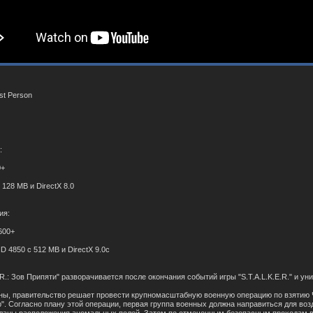
1st Person
:
0+
 128 MB и DirectX 8.0
ия:
5600+
 4850 с 512 MB и DirectX 9.0c
R.: Зов Припяти" разворачивается после окончания событий игры "S.T.A.L.K.E.R." и у
Зоны, правительство решает провести крупномасштабную военную операцию по взятию
". Согласно плану этой операции, первая группа военных должна направиться для во