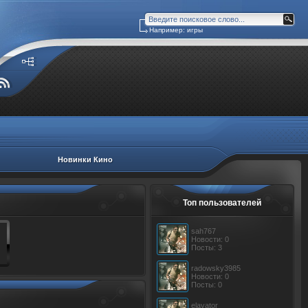
Например: игры
Новинки Кино
Топ пользователей
sah767
Новости: 0
Посты: 3
radowsky3985
Новости: 0
Посты: 0
elavator