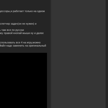
оцессоры,и работает только на одном
спетчер задач(он не нужен) и
ь там все по русски
ему правой кнопай мыши ну и далее
спользовать все 4 на игру,можно
у.Файл надо заменить на оригинальный