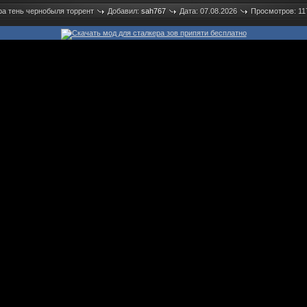
ра тень чернобыля торрент
Добавил:
sah767
Дата: 07.08.2026
Просмотров: 11