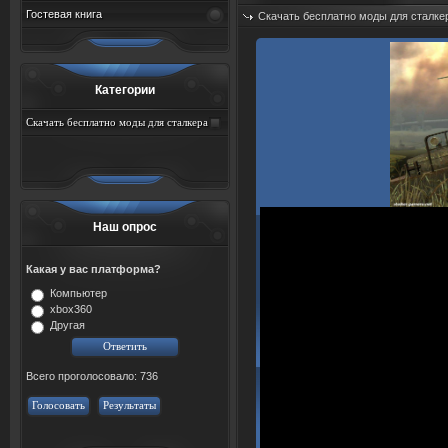
Гостевая книга
Скачать бесплатно моды для сталке
Добавил:
sah767
Дата: 08.08.2026
Категории
Скачать бесплатно моды для сталкера
тень чернобыля торрент
Наш опрос
Какая у вас платформа?
Компьютер
xbox360
Другая
Всего проголосовало: 736
Голосовать
Результаты