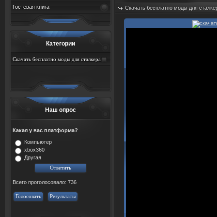
Гостевая книга
Скачать бесплатно моды для сталке
Добавил:
sah767
Дата: 06.08.2026
Категории
Скачать бесплатно моды для сталкера
тень чернобыля торрент
Наш опрос
Какая у вас платформа?
Компьютер
xbox360
Другая
Всего проголосовало: 736
Голосовать
Результаты