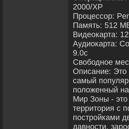
2000/XP
Процессор: Pen
Память: 512 М
Видеокарта: 12
Аудиокарта: Со
9.0c
Свободное мес
Описание: Это
самый популя
положенный на
Мир Зоны - эт
территория с 
постройками д
давности, зар