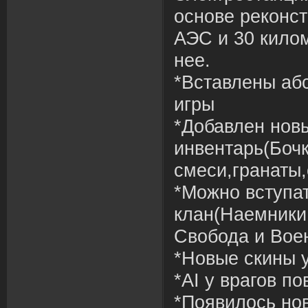
основе реконс
АЭС и 30 килом
нее.
*Вставлены аб
игры
*Добавлен нов
инвентарь(Боч
смеси,гранаты,
*Можно вступа
клан(Наемники
Свобода и Вое
*Новые скины 
*AI у врагов п
*Появилось нов