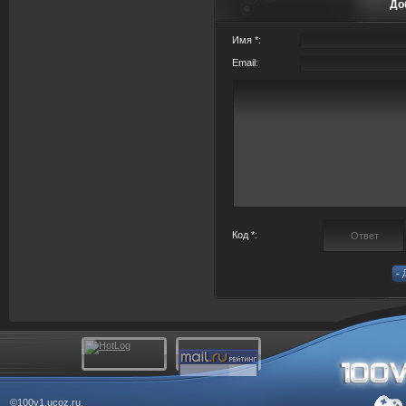
До
Имя *:
Email:
Код *:
©100v1.ucoz.ru.