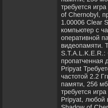
требуется игра
of Chernobyl, 
1.00006 Clear 
компьютер с час
оперативной па
видеопамяти. Т
S.T.A.L.K.E.R.:
пропатченная до
Pripyat Требуе
частотой 2.2 Гг
памяти, 256 мб
требуется игра 
Pripyat, любой
Shadow of Che