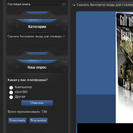
Гостевая книга
Скачать бесплатно моды для сталке
Добавил:
sah767
Дата: 09.08.2026
Категории
Скачать бесплатно моды для сталкера
тень чернобыля торрент
Наш опрос
Какая у вас платформа?
Компьютер
xbox360
Другая
Всего проголосовало: 736
Голосовать
Результаты