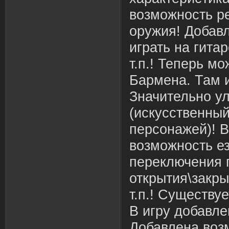
возможность р
оружия! Добав
играть на гита
т.п.! Теперь м
Бармена. Там и
Значительно у
(искусственный
персонажей)! В
возможность ез
переключения 
открытия\закры
т.п.! Существу
В игру добавле
Добавлена воз