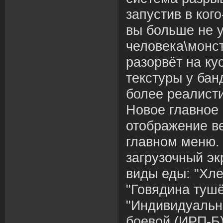
запустив в кого
вы больше не у
человека\монст
разорвёт на ку
текстуры у бан
более реалист
Новое главное 
отображение ве
главном меню.
загрузочный э
виды еды: "Хл
"Говядина тушё
"Индивидуальн
боевой (ИРП-Б)