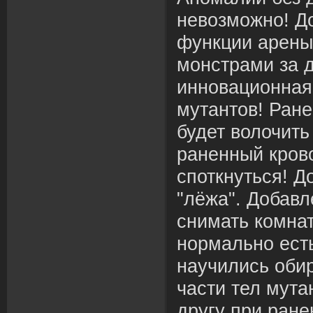
невозможно! Д
функции арены
монстрами за 
инновационная
мутантов! Ране
будет волочить
раненный кров
споткнуться! Д
"лёжа". Добав
снимать комнат
нормально ест
научились обир
части тел мута
другу при ране