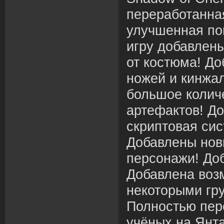
переработанна
улучшенная пог
игру добавлен
от костюма! Д
ножей и кинжа
большое колич
артефактов! Д
скриптовая сис
Добавлены нов
персонажи! До
Добавлена воз
некоторыми гр
Полностью пер
учёных на Янт