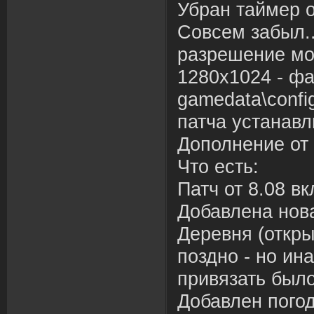
Убран таймер о
Совсем забыл...
разрешение мо
1280х1024 - ф
gamedata\confi
патча устанавл
Дополнение от 
Что есть:
Патч от 8.08 в
Добавлена нов
Деревня (откр
поздно - но ин
привязать было
Добавлен пого