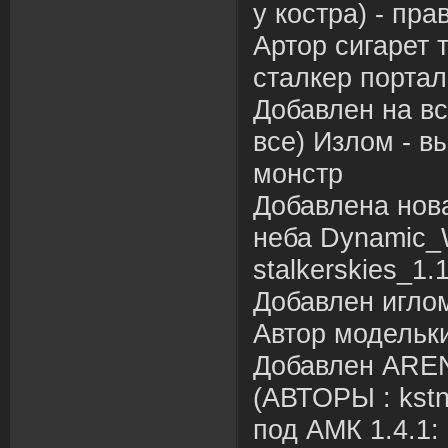
у костра) - пра
Артор сигарет 
сталкер порта
Добавлен на вс
все) Излом - в
монстр
Добавлена нова
неба Dynamic_
stalkerskies_1.
Добавлен иглом
Автор модельки
Добавлен AR
(АВТОРЫ : kstn
под АМК 1.4.1: