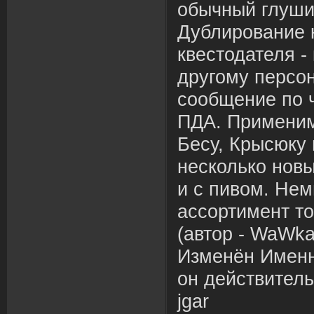
обычный глуши
Дублирование к
квестодателя -
другому персон
сообщение по ч
ПДА. Применим
Бесу, Крысюку 
несколько новы
и с пивом. Нем
ассортимент то
(автор - WaWka
Изменён Именн
он действитель
jgar