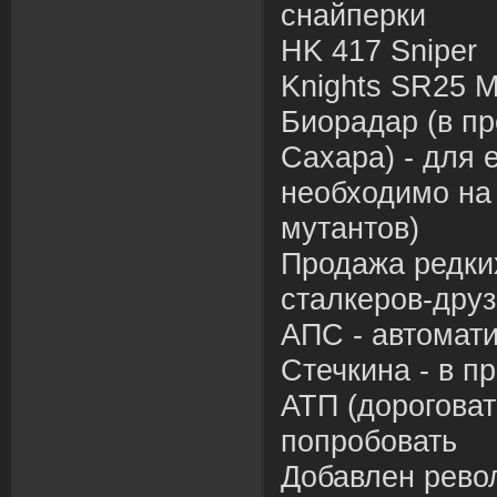
снайперки
HK 417 Sniper
Knights SR25 M
Биорадар (в пр
Сахара) - для 
необходимо на 
мутантов)
Продажа редких
сталкеров-друз
АПС - автомати
Стечкина - в п
АТП (дороговат
попробовать
Добавлен револ