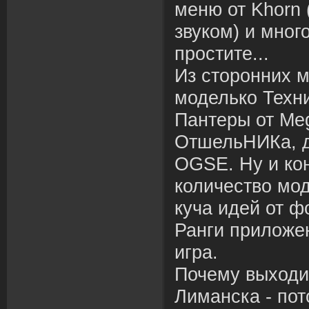
меню от Khorn 
звуком) и мног
простите...
Из сторонних 
моделько Техн
Пантеры от Meg
ОтшельНИКа, д
OGSE. Ну и ко
количество мод
куча идей от ф
Ранги приложе
игра.
Почему выходит
Лиманска - пото