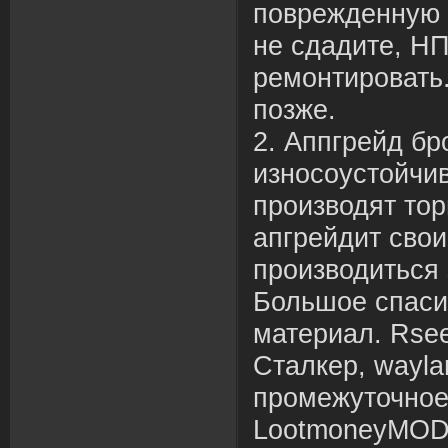
поврежденную 
не сдадите, НП
ремонтировать
позже.
2. Аппгрейд бр
износоустойчив
производят то
апгрейдит свои
производиться 
Большое спаси
материал. Rsee
Сталкер, waylan
промежуточное
LootmoneyMOD v