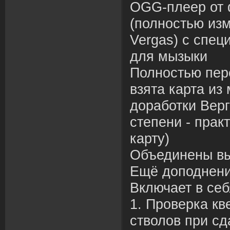
OGG-плеер от 
(полностью из
Vergas) с спе
для мызыки
Полностью пере
взята карта из
доработки Верг
степени - прак
карту)
Объединены в
Ещё доподнен
Включает в себ
1. Проверка кв
стволов при сда