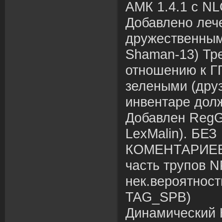
АМК 1.4.1 с N
Добавлено леч
дружественным
Shaman-13) Тр
отношению к Г
зелеными (друз
инвентаре долж
Добавлен RegG
LexMalin). БЕЗ
КОМЕНТАРИЕВ!!!!
часть трупов N
нек.вероятност
TAG_SPB)
Динамический