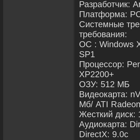
Разработчик
: 
Платформа
: Р
Системные тре
требования:
ОС : Windows X
SP1
Процессор: Pen
XP2200+
ОЗУ: 512 МБ
Видеокарта: nV
Мб/ ATI Radeo
Жесткий диск: 
Аудиокарта: Di
DirectX: 9.0с