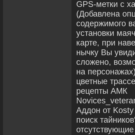
GPS-метки с хаб
(Добавлена оп
содержимого в
установки маяч
карте, при нав
нычку Вы увиди
сложено, возмо
на персонажах
цветные трасс
рецепты АМК
Novices_vetera
Аддон от Kosty
поиск тайников
отсутствующие