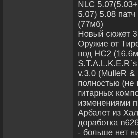
NLC 5.07(5.03+
5.07) 5.08 патч
(77мб)
Новый сюжет 3
Оружие от Тир
под НС2 (16,6м
S.T.A.L.K.E.R`
v.3.0 (MulleR &
полностью (не
гитарных комп
изменениями п
Арбалет из Халф
доработка n626
- больше нет ни