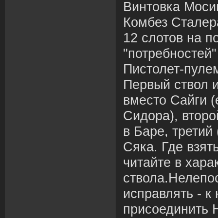
Винтовка Моси
Комбез Сталер
12 слотов на п
"потребностей"
Пистолет-пуле
Первый ствол и
вместо Сайги (
Сидора), второ
в Баре, третий
Сяка. Где взят
читайте в хара
ствола.Нелепос
исправлять - к
присоединить 