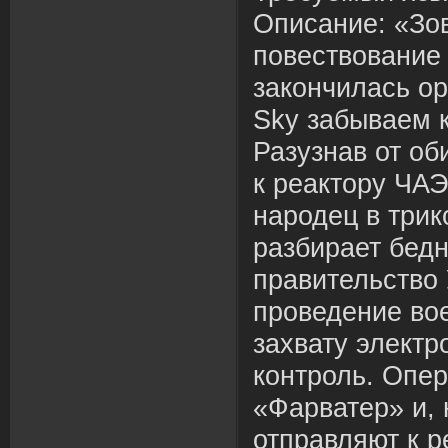
Описание: «Зо
повествование 
закончилась ор
Sky забываем 
Разузнав от об
к реактору ЧАЭ
народец в три
разбирает бед
правительство 
проведение во
захвату электр
контроль. Опе
«Фарватер» и, 
отправляют к 