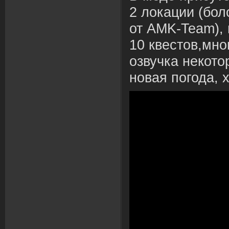
2 локации (бол
от AMK-Team),
10 квестов,мно
озвучка некот
новая погода, х