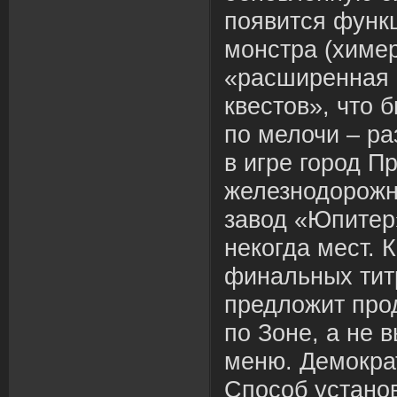
появится функц
монстра (химер
«расширенная 
квестов», что б
по мелочи – ра
в игре город П
железнодорожн
завод «Юпитер
некогда мест. 
финальных тит
предложит про
по Зоне, а не 
меню. Демокра
Способ устан