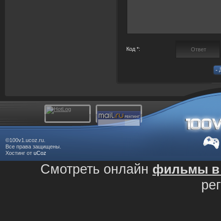
Код *:
©100v1.ucoz.ru.
Все права защищены.
Хостинг от
uCoz
Смотреть онлайн
фильмы в 
ре