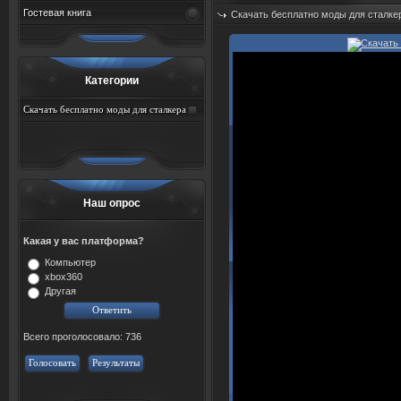
Гостевая книга
Скачать бесплатно моды для сталке
Добавил:
sah767
Дата: 07.08.2026
Категории
Скачать бесплатно моды для сталкера
тень чернобыля торрент
Наш опрос
Какая у вас платформа?
Компьютер
xbox360
Другая
Всего проголосовало: 736
Голосовать
Результаты