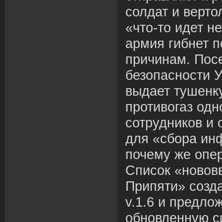
солдат и верто
«что-то идет н
армия гибнет 
причинам. Пос
безопасности 
выдает тушенку
противогаз одн
сотрудников и 
для «сбора ин
почему же опе
Список «нововв
Припяти» созд
v.1.6 и предло
обновленную си