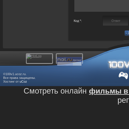
Код *:
©100v1.ucoz.ru.
Все права защищены.
Хостинг от
uCoz
Смотреть онлайн
фильмы в 
ре