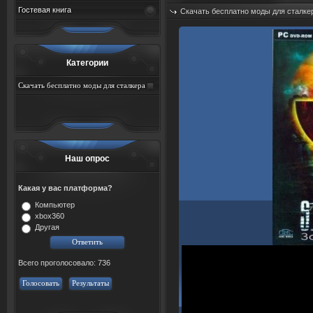
Гостевая книга
Скачать бесплатно моды для сталке
Добавил:
sah767
Дата: 07.08.2026
Категории
Скачать бесплатно моды для сталкера
тень чернобыля торрент
Наш опрос
Какая у вас платформа?
Компьютер
xbox360
Другая
Всего проголосовало: 736
Голосовать
Результаты