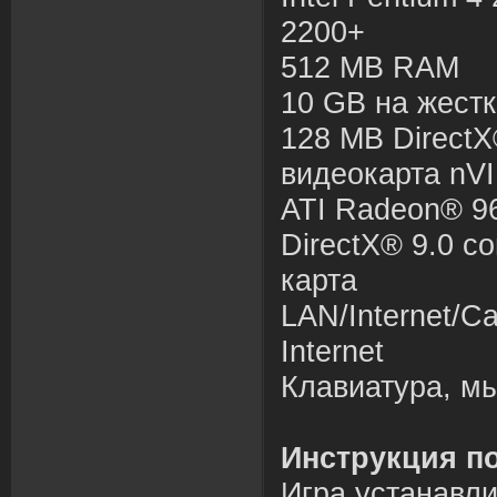
2200+
512 MB RAM
10 GB на жест
128 MB Direct
видеокарта nV
ATI Radeon® 9
DirectX® 9.0 с
карта
LAN/Internet/C
Internet
Клавиатура, м
Инструкция по
Игра устанавли