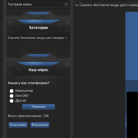
Гостевая книга
Скачать бесплатно моды для сталке
Категории
Скачать бесплатно моды для сталкера
тень чернобыля торрент
Наш опрос
Какая у вас платформа?
Компьютер
xbox360
Другая
Всего проголосовало: 736
Голосовать
Результаты