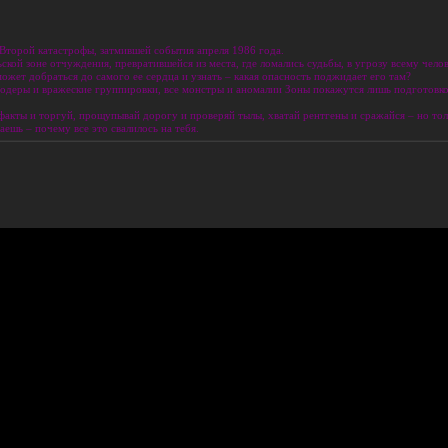
Второй катастрофы, затмившей события апреля 1986 года.
кой зоне отчуждения, превратившейся из места, где ломались судьбы, в угрозу всему чело
может добраться до самого ее сердца и узнать – какая опасность поджидает его там?
одеры и вражеские группировки, все монстры и аномалии Зоны покажутся лишь подготовкой
ефакты и торгуй, прощупывай дорогу и проверяй тылы, хватай рентгены и сражайся – но тол
аешь – почему все это свалилось на тебя.