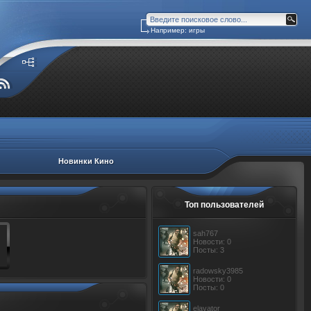
Например: игры
Новинки Кино
Топ пользователей
sah767
Новости: 0
Посты: 3
radowsky3985
Новости: 0
Посты: 0
elavator