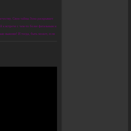
вечеству. Свои тайны Зона раскрывает
 к встрече с чем-то более фатальным и
ько выживи! И тогда, быть может, если