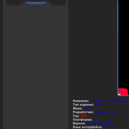
Название:
S.T.A.L.K.E.R: Shadow of 
Тип издания:
Mod
Жанр:
Action
Разработчик:
Shadows/a.lisov
Год:
2011
Платформа:
PC
Версия:
сделано на 1.0006
Язык интерфейса:
RUS