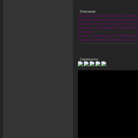
Описание
2012 год. Шесть лет прошло с момента 
Действие игры происходит в Чернобыльс
неохотно, через силу, и редкий герой с
Опасность, по сравнению с которой мар
пугающим.
А пока... Готовься, герой. Собирай арт
будешь настойчив и особо везуч, ты узн
Скриншоты