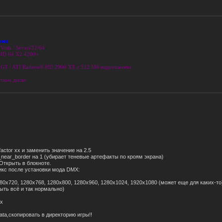
ния
Vista / Seven/32/64
AMD 64 X2 4200+
T / ATI Radeon® HD 2900 XT с 512 Mб видеопамяти
c
тком диске
actor xx и заменить значение на 2.5
near_border на 1 (убирает теневые артефакты по кроям экрана)
Открыть в блокноте.
икс после установки мода DMX:
280x720, 1280x768, 1280x800, 1280x960, 1280x1024, 1920x1080 (может еще для каких-то
ыть всё и так нормально)
ах
,скопировать в директорию игры!!