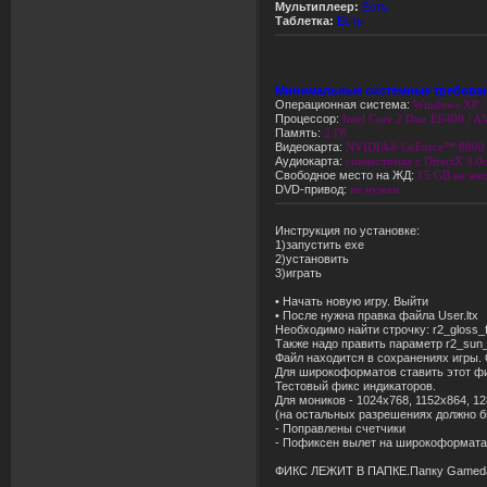
Мультиплеер:
Есть
Таблетка:
Есть
Минимальные системные требова
Операционная система:
Windows XP / 
Процессор:
Intel Core 2 Duo E6400 / 
Память:
2 Гб
Видеокарта:
NVIDIA® GeForce™ 8800 G
Аудиокарта:
совместимая с DirectX 9.0
Свободное место на ЖД:
15 GB на жес
DVD-привод:
не нужен
Инструкция по установке:
1)запустить ехе
2)установить
3)играть
• Начать новую игру. Выйти
• После нужна правка файла User.ltx
Необходимо найти строчку: r2_gloss_f
Также надо править параметр r2_sun_
Файл находится в сохранениях игры. 
Для широкоформатов ставить этот ф
Тестовый фикс индикаторов.
Для моников - 1024х768, 1152х864, 1
(на остальных разрешениях должно б
- Поправлены счетчики
- Пофиксен вылет на широкоформат
ФИКС ЛЕЖИТ В ПАПКЕ.Папку Gamedata