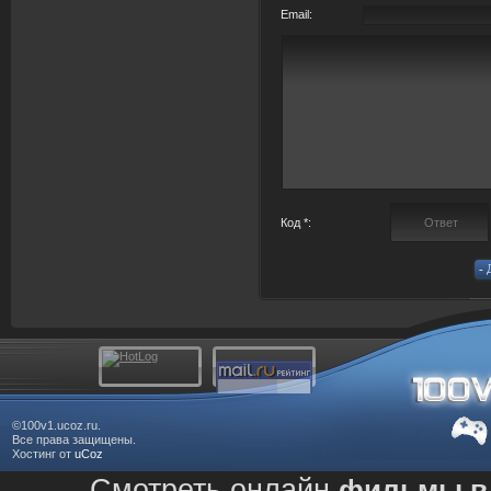
Email:
Код *:
©100v1.ucoz.ru.
Все права защищены.
Хостинг от
uCoz
Смотреть онлайн
фильмы в 