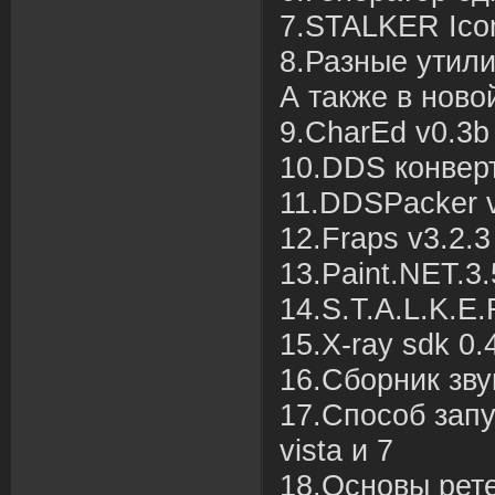
7.STALKER Icon
8.Разные утили
А также в ново
9.CharEd v0.3b
10.DDS конвер
11.DDSPacker 
12.Fraps v3.2.3
13.Paint.NET.3.
14.S.T.A.L.K.E.
15.X-ray sdk 0.
16.Сборник зву
17.Способ зап
vista и 7
18.Основы рет