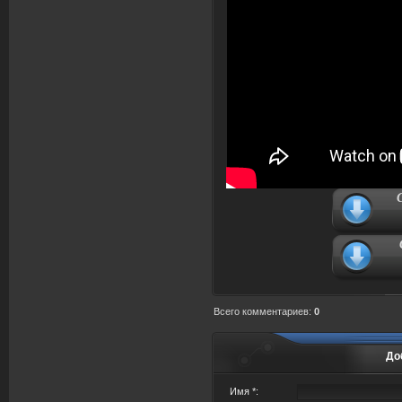
Всего комментариев
:
0
До
Имя *: