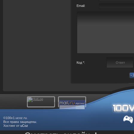
Email:
Код *:
©100v1.ucoz.ru.
Все права защищены.
Хостинг от
uCoz