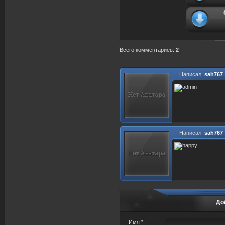
Всего комментариев
:
2
Написал:
sah767
Написал:
sah767
До
Имя *: