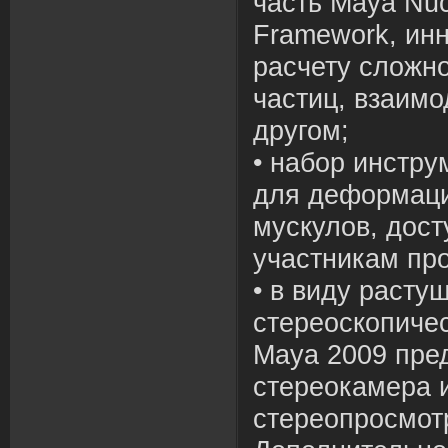
часть Maya Nucl
Framework, инн
расчету сложн
частиц, взаимо
другом;
• набор инстру
для деформаци
мускулов, дост
участникам пр
• в виду расту
стереоскопиче
Maya 2009 пре
стереокамера 
стереопросмот