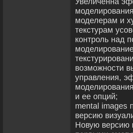
Увеличенна эф
моделирования
моделерам и х
текстурам усо
контроль над 
моделировани
текстурирован
возможности в
управления, э
моделирования
и ее опций;
mental images 
версию визуали
Новую версию 