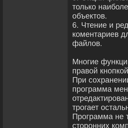
только наибол
объектов.
6. Чтение и ре
коментариев дл
файлов.
Многие функци
правой кнопко
При сохранени
программа меня
отредактирова
трогает осталь
Программа не т
сторонних ком