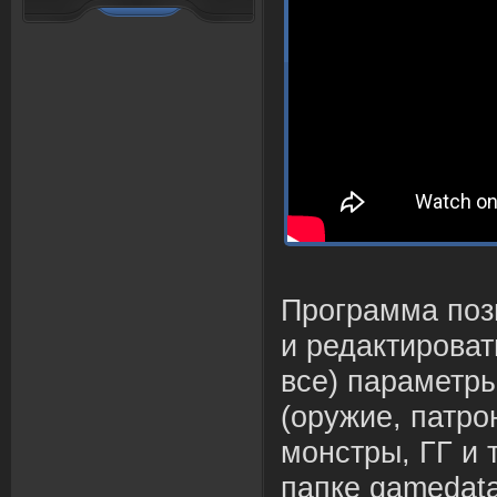
Программа поз
и редактироват
все) параметры
(оружие, патро
монстры, ГГ и 
папке gamedata\