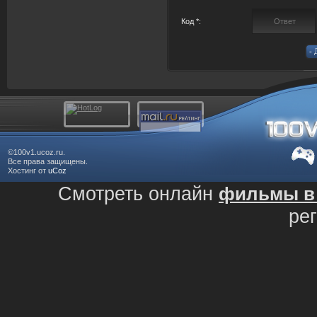
Код *:
©100v1.ucoz.ru.
Все права защищены.
Хостинг от
uCoz
Смотреть онлайн
фильмы в 
ре