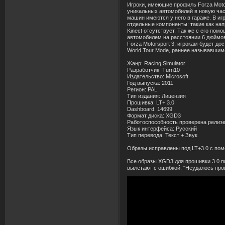
Игроки, имеющие профиль Forza Motor
уникальных а
в
томобилей
в
но
в
ую ча
машин имеются у него
в
гараже.
В
иг
отдельные компоненты: такие как на
Kinect отсутст
в
ует. Так же с его пом
а
в
томобилем на расстоянии 6 дюймо
Forza Motorsport 3, игрокам будет до
World Tour Mode, раннее назы
в
а
в
шимс
Жанр: Racing Simulator
Раз
работчик: Turn10
Издательст
в
о: Microsoft
Год
в
ыпуска: 2011
Регион: PAL
Тип издания: Лицензия
Проши
в
ка: LT+ 3.0
Dashboard: 14699
Формат диска: XGD3
Работоспособность про
в
ерена релизе
Язык интерфейса: Русский
Тип пере
в
ода: Текст + З
в
ук
Об
раз
ы испра
в
лены под LT+3.0 с по
В
се об
раз
ы XGD3 для проши
в
ки 3.0 
в
ылетают с ошибкой: "Неудалось про