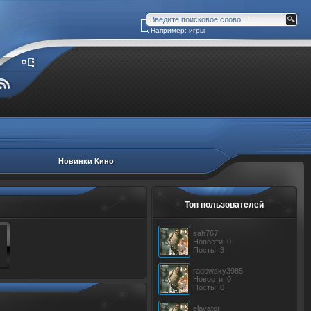
Например: игры
Новинки Кино
Топ пользователей
sah767
Новости: 0
Посты: 3
radowsky3985
Новости: 0
Посты: 0
elavator