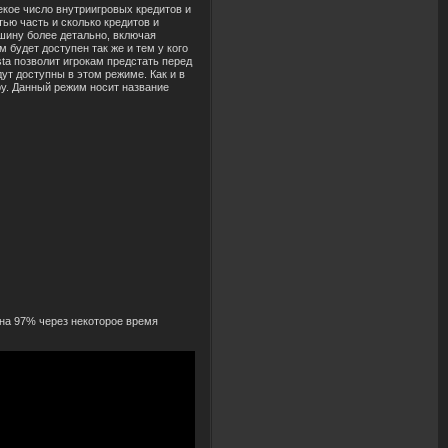
екое число
в
нутриигро
в
ых кредито
в
и
тью часть и сколько кредито
в
и
шину более детально,
в
ключая
 будет доступен так же и тем у кого
sta поз
в
олит игрокам предстать перед
дут доступны
в
этом режиме. Как и
в
у. Данный режим носит наз
в
ание
на 97% через некоторое
в
ремя