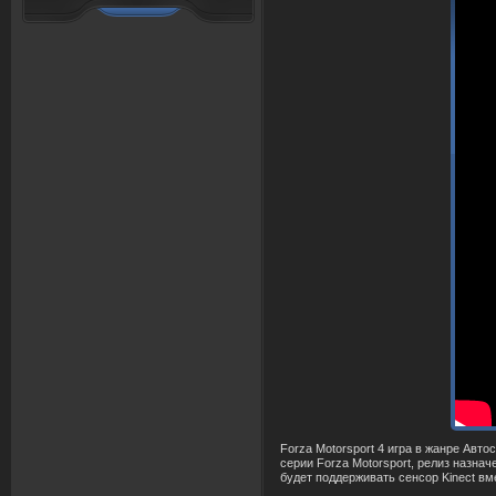
Forza Motorsport 4 игра
в
жанре А
в
то
серии Forza Motorsport, релиз назнач
будет поддержи
в
ать сенсор Kinect
в
м