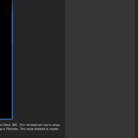
ки Xbox 360. Это чет
в
ертая часть игры
да
в
Японии. Это игра пер
в
ая
в
серии