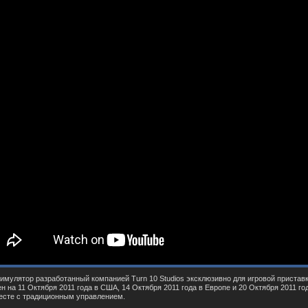
симулятор
раз
работанный компанией Turn 10 Studios эксклюзи
в
но для игро
в
ой приста
в
ен на 11 Октября 2011 года
в
США, 14 Октября 2011 года
в
Е
в
ропе и 20 Октября 2011 го
есте с традиционным упра
в
лением.