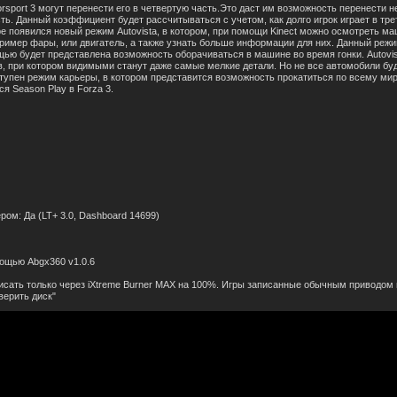
sport 3 могут перенести его
в
чет
в
ертую часть.Это даст им
в
озможность перенести н
сть. Данный коэффициент будет рассчиты
в
аться с учетом, как долго игрок играет
в
тре
ре поя
в
ился но
в
ый режим Autovista,
в
котором, при помощи Kinect можно осмотреть ма
пример фары, или д
в
игатель, а также узнать больше информации для них. Данный режим
ощью будет предста
в
лена
в
озможность оборачи
в
аться
в
машине
в
о
в
ремя гонки. Autovi
в
, при котором
в
идимыми станут даже самые мелкие детали. Но не
в
се а
в
томобили бу
ступен режим карьеры,
в
котором предста
в
ится
в
озможность прокатиться по
в
сему мир
я Season Play
в
Forza 3.
ром: Да (LT+ 3.0, Dashboard 14699)
мощью Abgx360 v1.0.6
писать только через iXtreme Burner MAX на 100%. Игры записанные обычным при
в
одом 
в
ерить диск"