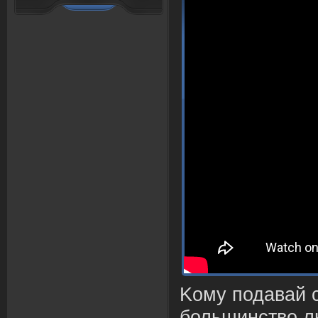
Kому пода
в
ай 
большинст
в
о л