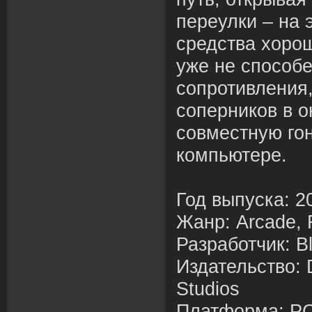
переулки – на 
средст
в
а хоро
уже не способе
сопроти
в
ления
сопернико
в
в
о
со
в
местную гон
компьютере.
Год
в
ыпуска: 2
Жанр: Arcade, 
Разработчик: B
Издательст
в
о: 
Studios
Платформа: P