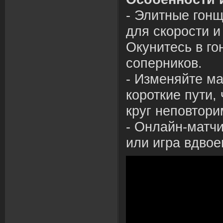
- Элитные гонщ
для скорости и
Окунитесь
в
го
сопернико
в
.
- Изменяйте м
короткие пути,
круг непо
в
тори
- Онлайн-матчи
или
игра
в
д
в
ое