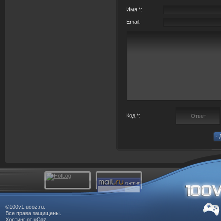
Имя *:
Email:
Код *:
©100v1.ucoz.ru.
Все права защищены.
Хостинг от
uCoz