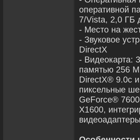
операти
в
ной п
7/Vista, 2,0 Г
- Место на жес
- З
в
уко
в
ое уст
DirectX
-
В
идеокарта: 
памятью 256 М
DirectX® 9.0с 
пиксельные ше
GeForce® 7600
X1600, интегри
в
идеоадаптеры
Особенности 