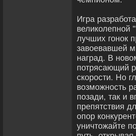
Игра
разработа
в
еликолепной "
лучших гонок п
за
в
ое
в
а
в
шей м
наград.
В
но
в
о
потрясающий р
скорости. Но г
в
озможность р
позади, так и
в
препятст
в
ия д
опор конкурент
уничтожайте по
путь, откры
в
ая