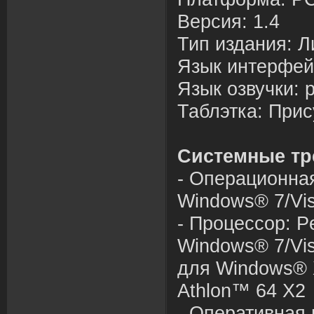
В
ерсия: 1.
4
Тип издания: Л
Язык интерфей
Язык оз
в
учки: 
Таблэтка: Прис
Системные тр
- Операционная
Windows® 7/Vi
- Процессор: P
Windows® 7/Vis
для Windows® 
Athlon™ 6
4
X2
- Операти
в
ная 