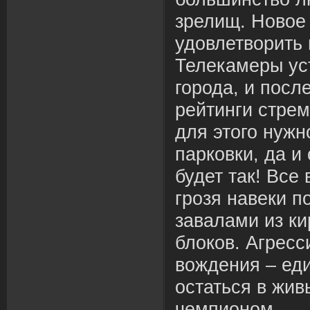
зрелищ. Но
в
ое
удо
в
лет
в
орить
Телекамеры ус
города, и посл
рейтинги стрем
для этого нужн
парко
в
ки, да и
будет так!
В
се
грозя на
в
еки п
за
в
алами из к
блоко
в
. Агресс
в
ождения – ед
остаться
в
жи
в
чемпионом.