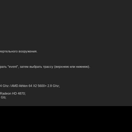
мертельного вооружения.
брать "event", затем выбрать трассу (верхнюю или нижнюю).
,4 Ghz / AMD Athlon 64 X2 5600+ 2.8 Ghz;
I Radeon HD 4870;
 Gb;