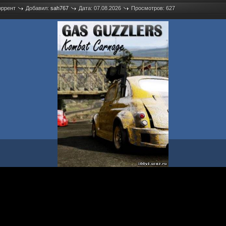
оррент
Добавил:
sah767
Дата: 07.08.2026
Просмотров: 627