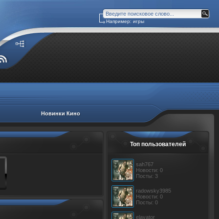
Например: игры
Новинки Кино
Топ пользователей
sah767
Новости: 0
Посты: 3
radowsky3985
Новости: 0
Посты: 0
elavator