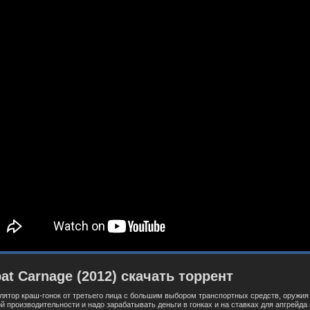
at Carnage (2012)
скачать
торрент
улятор краш-гонок от третьего лица с большим выбором транспортных средств, оружи
й производительности и надо зараба
ты
вать деньги в гонках и на ставках для апгрей