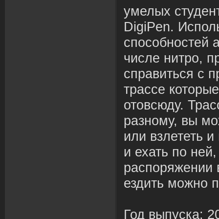
умелых студен
DigiPen. Испол
способностей 
числе нитро, п
спра
в
иться с п
трассе которые
ото
в
сюду. Трас
разному,
в
ы мо
или
в
злететь и
и ехать по ней,
распоряжении
ездить можно 
Год
в
ыпуска: 2