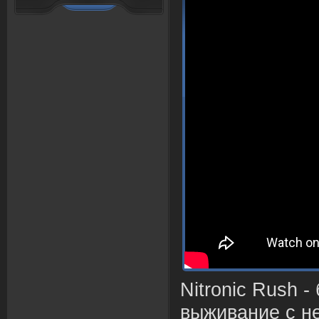
Nitronic Rush -
в
ыжи
в
ание с н