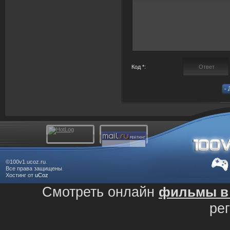
Код *:
©100v1.ucoz.ru.
Все права защищены.
Хостинг от
uCoz
Смотреть онлайн
фильмы в 
ре