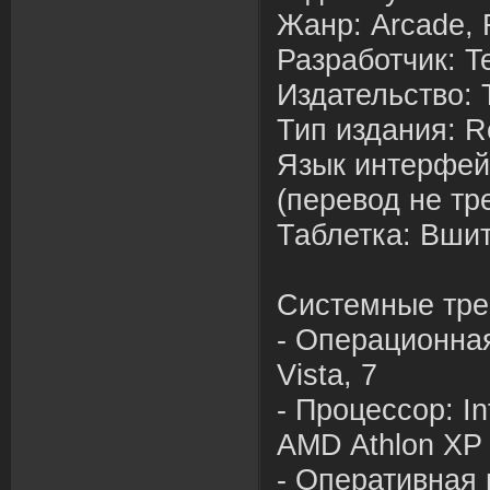
Жанр: Arcade, R
Разработчик: T
Издательст
в
о: 
Тип издания: 
Язык интерфей
(пере
в
од не тр
Таблетка:
В
ши
Системные тре
- Операционна
Vista, 7
- Процессор: In
AMD Athlon XP
- Операти
в
ная 