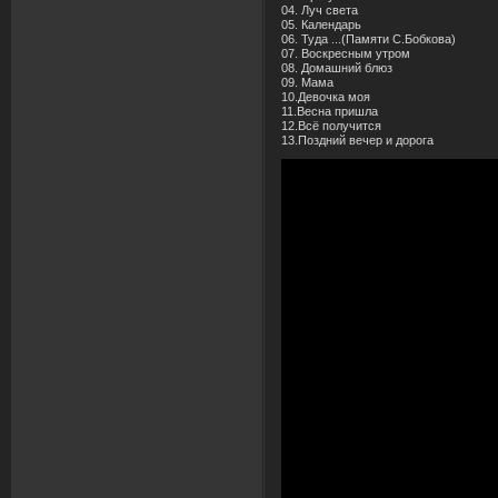
04. Луч света
05. Календарь
06. Туда ...(Памяти С.Бобкова)
07. Воскресным утром
08. Домашний блюз
09. Мама
10.Девочка моя
11.Весна пришла
12.Всё получится
13.Поздний вечер и дорога