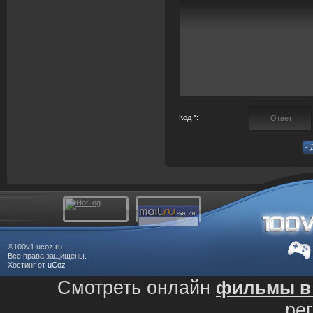
Код *:
©100v1.ucoz.ru.
Все права защищены.
Хостинг от
uCoz
Смотреть онлайн
фильмы в 
ре