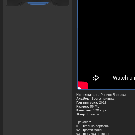
Исполнитель:
Родион Варежкин
Альбом:
Весна пришла...
Год выпуска:
2012
Размер:
99 MB
Качество:
320 kbps
Жанр:
Шансон
Треклист:
01. Песенка бармена
02. Прости меня
03. Прогулка по весне