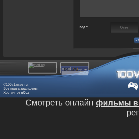
Код *:
©100v1.ucoz.ru.
Все права защищены.
Хостинг от
uCoz
Смотреть онлайн
фильмы в 
ре