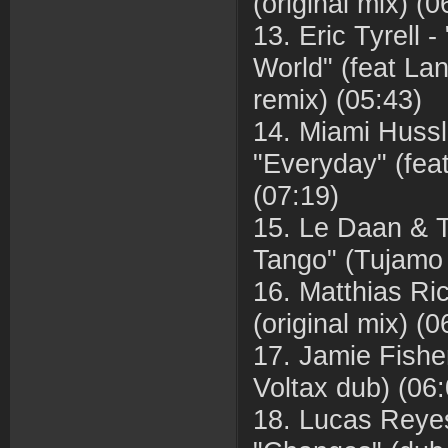
(original mix) (0
13. Eric Tyrell
World" (feat La
remix) (05:43)
14. Miami Hussl
"Everyday" (feat
(07:19)
15. Le Daan & T
Tango" (Tujamo 
16. Matthias Ri
(original mix) (0
17. Jamie Fishe
Voltax dub) (06:
18. Lucas Reyes