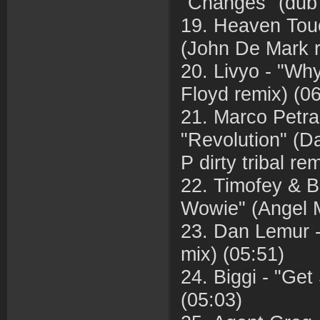
"Changes" (dub 
19. Heaven Tou
(John De Mark r
20. Livyo - "Wh
Floyd remix) (0
21. Marco Petra
"Revolution" (D
P dirty tribal re
22. Timofey & B
Wowie" (Angel M
23. Dan Lemur -
mix) (05:51)
24. Biggi - "Get 
(05:03)