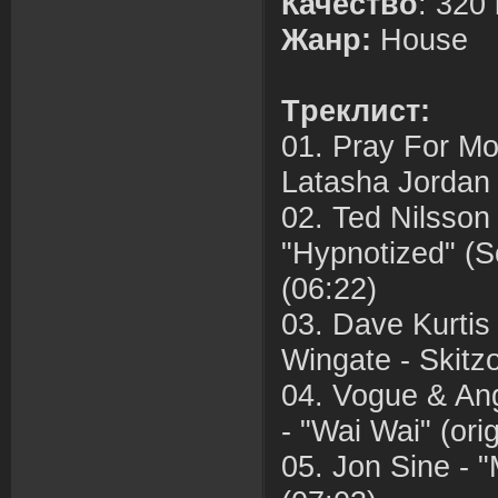
Качество
: 320
Жанр:
House
Tреклист:
01. Pray For Mo
Latasha Jordan 
02. Ted Nilsson
"Hypnotized" (
(06:22)
03. Dave Kurtis 
Wingate - Skitzo
04. Vogue & Ang
- "Wai Wai" (orig
05. Jon Sine - "