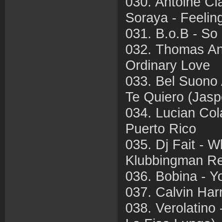
030. Antoine Cl
Soraya - Feelin
031. B.o.B - So
032. Thomas An
Ordinary Love
033. Bel Suono 
Te Quiero (Jasp
034. Lucian Cola
Puerto Rico
035. Dj Fait - W
Klubbingman R
036. Bobina - Y
037. Calvin Harr
038. Verolatino 