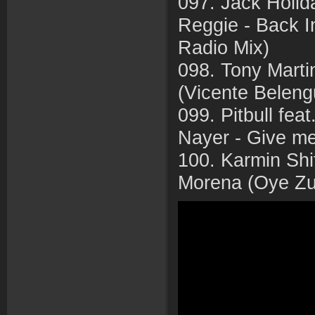
097. Jack Holid
Reggie - Back 
Radio Mix)
098. Tony Marti
(Vicente Beleng
099. Pitbull fea
Nayer - Give me
100. Karmin Shif
Morena (Oye Z