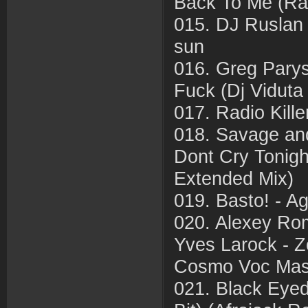
Back To Me (Rad
015. DJ Ruslan 
sun
016. Greg Pary
Fuck (Dj Viduta
017. Radio Kille
018. Savage an
Dont Cry Tonigh
Extended Mix)
019. Basto! - A
020. Alexey Ro
Yves Larock - 
Cosmo Voc Mas
021. Black Eyed