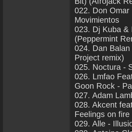
Bit) (Afrojack R
022. Don Omar F
Movimientos
023. Dj Kuba & 
(Peppermint Re
024. Dan Balan
Project remix)
025. Noctura - S
026. Lmfao Feat
Goon Rock - Pa
027. Adam Lamb
028. Akcent fea
Feelings on fire
029. Alle - Illusi