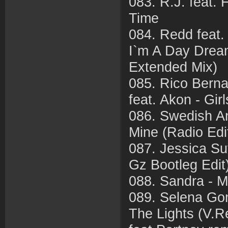
083. R.J. feat. 
Time
084. Redd feat
I`m A Day Drea
Extended Mix)
085. Rico Bern
feat. Akon - Girl
086. Swedish An
Mine (Radio Edi
087. Jessica S
Gz Bootleg Edit
088. Sandra - M
089. Selena Go
The Lights (V.R