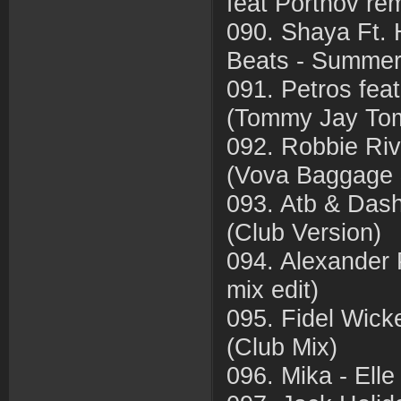
feat Portnov rem
090. Shaya Ft. 
Beats - Summer'
091. Petros fea
(Tommy Jay Tom
092. Robbie Riv
(Vova Baggage 
093. Atb & Dash
(Club Version)
094. Alexander 
mix edit)
095. Fidel Wicke
(Club Mix)
096. Mika - Elle