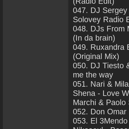
(Radio Edit)
047. DJ Sergey 
Solovey Radio E
048. DJs From 
(In da brain)
049. Ruxandra B
(Original Mix)
050. DJ Tiesto &
me the way
051. Nari & Mila
Shena - Love Wil
Marchi & Paolo 
052. Don Omar
053. El 3Mendo