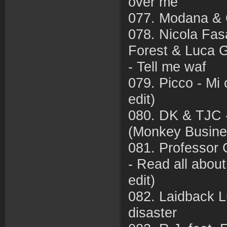
over me
077. Modana & C
078. Nicola Fa
Forest & Luca G
- Tell me waf
079. Picco - Mi 
edit)
080. DK & TJC 
(Monkey Busine
081. Professor 
- Read all about 
edit)
082. Laidback L
disaster