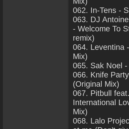
Mix)
062. In-Tens - S
063. DJ Antoine
- Welcome To S
remix)
064. Leventina -
Mix)
065. Sak Noel -
066. Knife Party
(Original Mix)
067. Pitbull fea
International L
Mix)
068. Lalo Projec