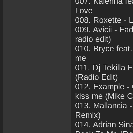
007. Kalenna fe
Love
008. Roxette - L
009. Avicii - Fa
radio edit)
010. Bryce feat.
me
011. Dj Tekilla 
(Radio Edit)
012. Example -
kiss me (Mike 
013. Mallancia
Remix)
014. Adrian Sin