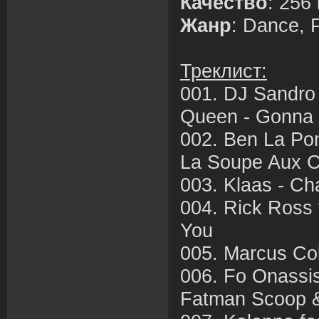
Качество
: 256
Жанр
: Dance, 
Треклист:
001. DJ Sandro 
Queen - Gonna 
002. Ben La Po
La Soupe Aux C
003. Klaas - C
004. Rick Ross 
You
005. Marcus Col
006. Fo Onassis
Fatman Scoop &