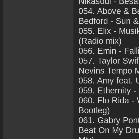
Nikasoul - Bes
054. Above & B
Bedford - Sun 
055. Elix - Musi
(Radio mix)
056. Emin - Fal
057. Taylor Swi
Nevins Tempo M
058. Amy feat. 
059. Ethernity -
060. Flo Rida -
Bootleg)
061. Gabry Pont
Beat On My Dru