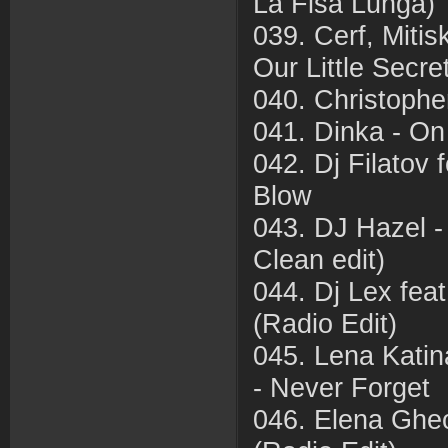
La Fisa Lunga)
039. Cerf, Mitis
Our Little Secre
040. Christophe
041. Dinka - O
042. Dj Filatov
Blow
043. DJ Hazel -
Clean edit)
044. Dj Lex feat
(Radio Edit)
045. Lena Katin
- Never Forget
046. Elena Ghe