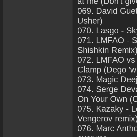
at me (Don't giv
069. David Guett
Usher)
070. Lasgo - Sk
071. LMFAO - S
Shishkin Remix
072. LMFAO vs 
Clamp (Dego 'wi
073. Magic Deej
074. Serge Devan
On Your Own (Or
075. Kazaky - 
Vengerov remix
076. Marc Anthon