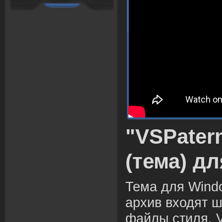
"VSPater
(тема) д
Тема для Windo
архив входят ш
файлы стиля. V