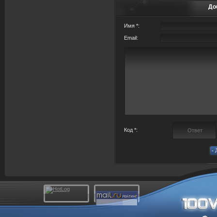
До
Имя *:
Email:
Код *: