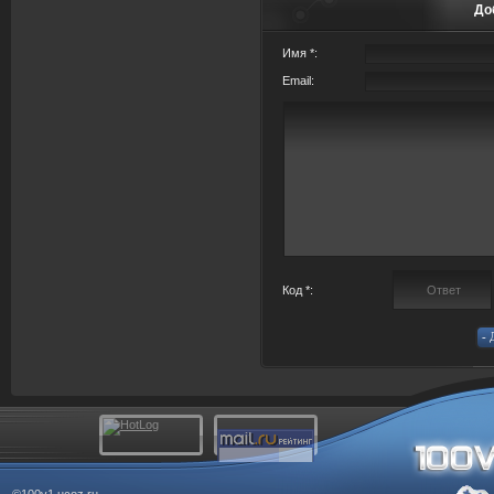
До
Имя *:
Email:
Код *:
©100v1.ucoz.ru.