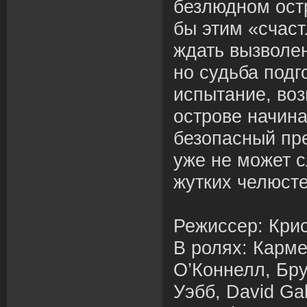
безлюдном остр
бы этим «счас
ждать вызволен
но судьба подг
испытание, во
острове начина
безопасный пр
уже не может 
жутких челюст
Режиссер: Кри
В ролях: Карме
О’Коннелл, Бр
Уэбб, David Ga