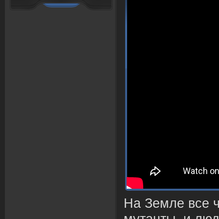
На Земле все 
мутанты, и люд