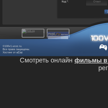
Код *:
©100v1.ucoz.ru.
Все права защищены.
Хостинг от
uCoz
Смотреть онлайн
фильмы в 
ре