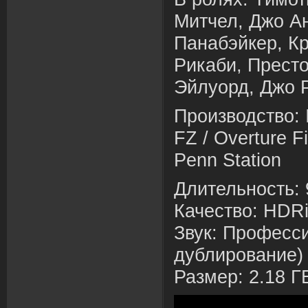
Митчел, Джо А
Панабэйкер, Кр
Рикаби, Прест
Эйлуорд, Джо 
Производство: 
FZ
/
Overture F
Penn Station
Длительность: 
Качество: HDR
Звук: Професс
дублирование) 
Размер: 2.18 Г