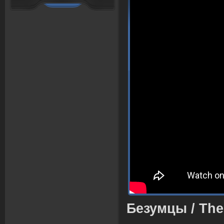
Безумцы
/
The