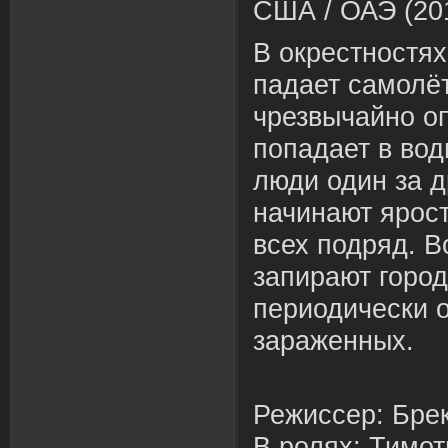
США
/
ОАЭ (20
В окрестностях
падает самолёт
чрезвычайно о
попадает в вод
люди один за 
начинают ярос
всех подряд. 
запирают город
периодически 
зараженных.
Режиссер: Бре
В ролях: Тимо