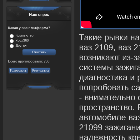
Наш опрос
Какая у вас платформа?
Такие
рывки
на
Компьютер
xbox360
ваз 2109, ваз 
Другая
возникают из-з
Всего проголосовало: 736
системы зажиг
Голосовать
Результаты
диагностика и
попробовать с
- внимательно 
пространство.
автомобиле ваз
21099 зажигани
надежность кре