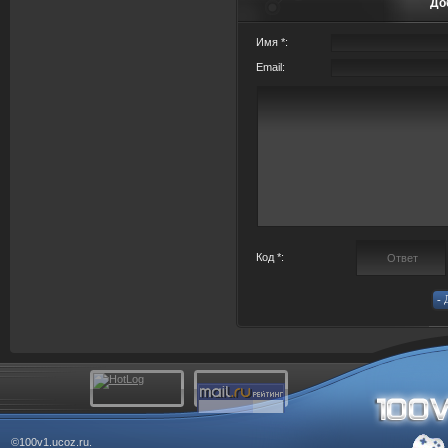
До
Имя *:
Email:
Код *:
©100v1.ucoz.ru.