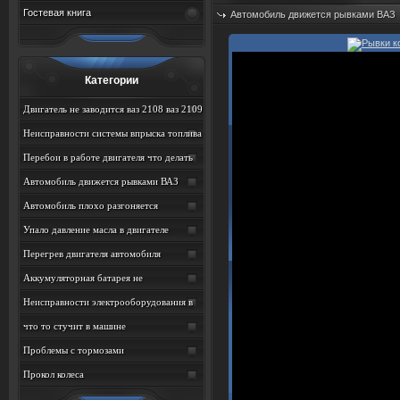
Гостевая книга
Автомобиль движется рывками ВАЗ
Дата: 07.08.2026
Просмотров: 64
Категории
Двигатель не заводится ваз 2108 ваз 2109
ваз 21099
Неисправности системы впрыска топлива
на ВАЗ
Перебои в работе двигателя что делать
ВАЗ
Автомобиль движется рывками ВАЗ
Автомобиль плохо разгоняется
Упало давление масла в двигателе
Перегрев двигателя автомобиля
Аккумуляторная батарея не
подзаряжается
Неисправности электрооборудования в
автомобиле
что то стучит в машине
Проблемы с тормозами
Прокол колеса