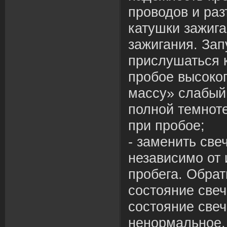
проводов и раз
катушки зажиг
зажигания. Зап
при
слушаться к
пробое высоко
массу» слабый,
полной темнот
при
пробое;
- заменить све
независимо от 
пробега. Обрат
состояние свеч
состояние свеч
ненормальное,