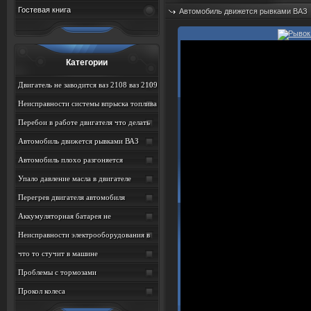
Гостевая книга
Автомобиль движется рывками ВАЗ
Дата: 06.08.2026
Просмотров: 11
Категории
Двигатель не заводится ваз 2108 ваз 2109
ваз 21099
Неисправности системы впрыска топлива
на ВАЗ
Перебои в работе двигателя что делать
ВАЗ
Автомобиль движется рывками ВАЗ
Автомобиль плохо разгоняется
Упало давление масла в двигателе
Перегрев двигателя автомобиля
Аккумуляторная батарея не
подзаряжается
Неисправности электрооборудования в
автомобиле
что то стучит в машине
Проблемы с тормозами
Прокол колеса