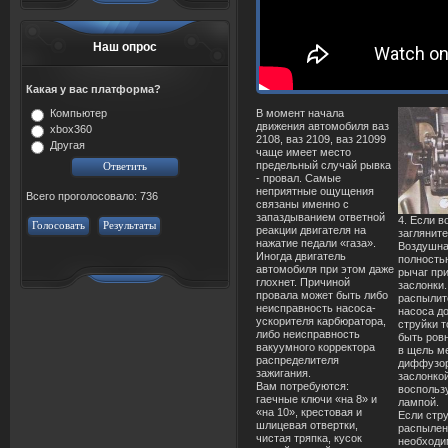
Наш опрос
Какая у вас платформа?
В момент начала
Компьютер
движения автомобиля ваз
xbox360
2108, ваз 2109, ваз 21099
Другая
чаще имеет место
предельный случай рывка
- провал. Самые
неприятные ощущения
Всего проголосовало: 736
связаны именно с
запаздыванием ответной
4. Если в
Голосовать
Результаты
реакции двигателя на
загляните
нажатие педали «газа».
Воздушна
Иногда двигатель
полность
автомобиля при этом даже
рычаг пр
глохнет. Причиной
заслонки.
провала может быть либо
распылит
неисправность насоса-
насоса д
ускорителя карбюратора,
струйки 
либо неисправность
быть ров
вакуумного корректора
в щель м
распределителя
диффузор
зажигания.
заслонко
Вам потребуются:
воспольз
гаечные ключи «на 8» и
лампой.
«на 10», крестовая и
Если стру
шлицевая отвертки,
распылен
чистая тряпка, кусок
необходи