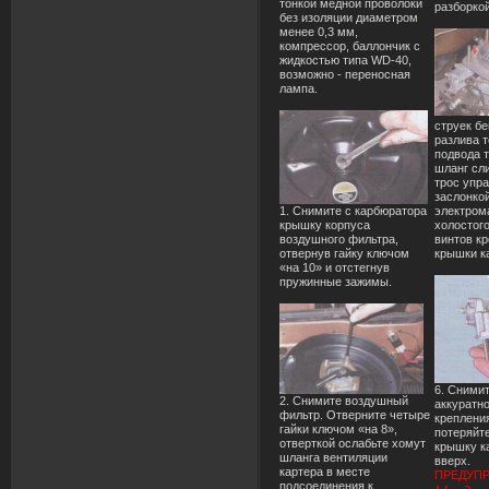
тонкой медной проволоки
разборко
без изоляции диаметром
менее 0,3 мм,
компрессор, баллончик с
жидкостью типа WD-40,
возможно - переносная
лампа.
струек бе
разлива 
подвода т
шланг сл
трос упр
заслонкой
1. Снимите с карбюратора
электром
крышку корпуса
холостого
воздушного фильтра,
винтов к
отвернув гайку ключом
крышки к
«на 10» и отстегнув
пружинные зажимы.
6. Сними
2. Снимите воздушный
аккуратн
фильтр. Отверните четыре
крепления
гайки ключом «на 8»,
потеряйте
отверткой ослабьте хомут
крышку к
шланга вентиляции
вверх.
картера в месте
ПРЕДУП
подсоединения к