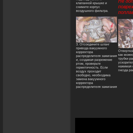
Не до
клапанной крышке и
повре
снимите корпус
воздушного фильтра.
поплав
3. Отсоедините шланг
привода вакуумного
Отвертко
корректора
как можно
распределителя зажигания
трубки р
и, создавая разрежение
ускорител
ртом, проверьте
нажимая с
герметичность. Если
гнезда р
воздух проходит
свободно, необходима
замена вакуумного
корректора
распределителя зажигания