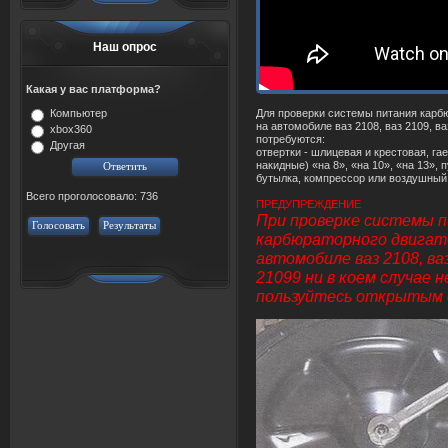
Наш опрос
Какая у вас платформа?
Для проверки
системы
питания
карб
Компьютер
на автомобиле ваз 2108, ваз 2109, в
xbox360
потребуются:
Другая
отвертки - шлицевая и крестовая, г
накидные) «на 8», «на 10», «на 13», 
бутылка, компрессор или воздушный 
Всего проголосовало: 736
ПРЕДУПРЕЖДЕНИЕ
При проверке
системы
п
Голосовать
Результаты
карбюраторного
двига
автомобиле ваз 2108, ваз
21099 ни в коем случае н
пользуйтесь открытым 