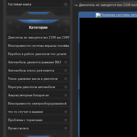
Гостевая книга
Двигатель не заводится ваз 2108 ваз
Дата: 09.08.2026
Просмотров: 12
Категории
Двигатель не заводится ваз 2108 ваз 2109
ваз 21099
Неисправности системы впрыска топлива
на ВАЗ
Перебои в работе двигателя что делать
ВАЗ
Автомобиль движется рывками ВАЗ
Автомобиль плохо разгоняется
Упало давление масла в двигателе
Перегрев двигателя автомобиля
Аккумуляторная батарея не
подзаряжается
Неисправности электрооборудования в
автомобиле
что то стучит в машине
Проблемы с тормозами
Прокол колеса