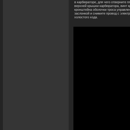
в карбюраторе, для чего отверните п
верхней крышки карбюратора, винт 
кронштейна оболочки троса управле
заслонкой и снимите провод с элект
холостого хода.