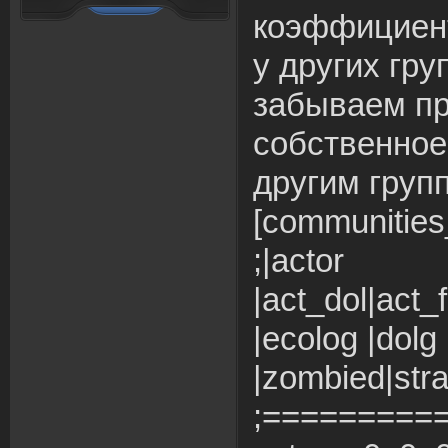
коэффициент
у других гру
забываем пр
собственное
другим груп
[communities_
;|actor
|act_dol|act_f
|ecolog |dolg
|zombied|str
;=========