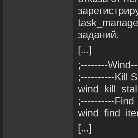
зарегистрир
task_manager
заданий.
[...]
;--------Wind---
;----------Kill 
wind_kill_sta
;----------Find
wind_find_it
[...]