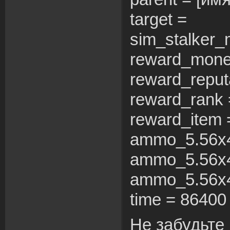
target =
sim_stalker_
reward_mone
reward_reput
reward_rank 
reward_item 
ammo_5.56x
ammo_5.56x
ammo_5.56x
time = 86400
Не забудьте