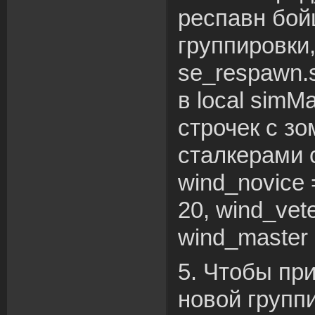
респавн бой
группировки,
se_respawn.
в local simM
строчек с з
сталкерами 
wind_novice 
20, wind_vete
wind_master 
5. Чтобы пр
новой группи