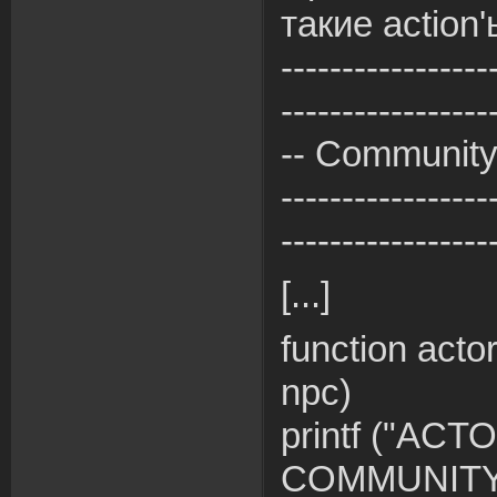
такие action'
-----------------
-----------------
-- Communit
-----------------
-----------------
[...]
function acto
npc)
printf ("AC
COMMUNITY