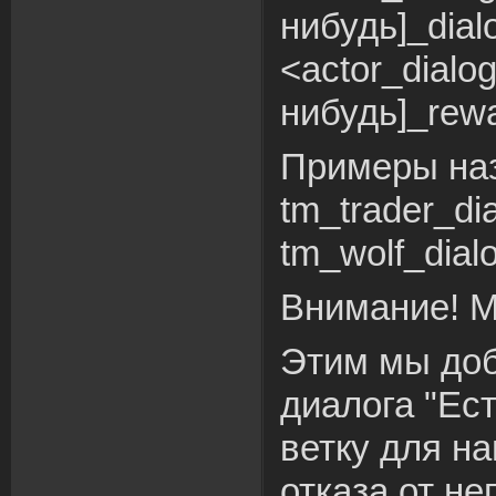
нибудь]_dial
<actor_dialog
нибудь]_rewa
Примеры на
tm_trader_dia
tm_wolf_dialo
Внимание! М
Этим мы доб
диалога "Ест
ветку для на
отказа от не