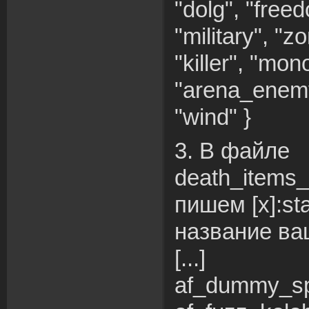
"dolg", "freed
"military", "z
"killer", "mono
"arena_enemy
"wind" }
3. В файле
death_items_
пишем [x]:sta
название ва
[...]
af_dummy_sp