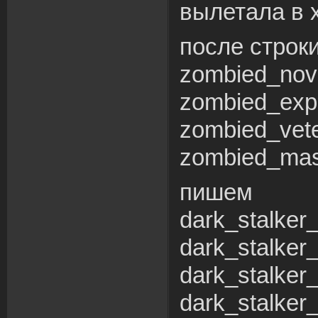
вылетала в xr
после строки
zombied_novi
zombied_expe
zombied_vete
zombied_mast
пишем
dark_stalker_
dark_stalker
dark_stalker_
dark_stalker