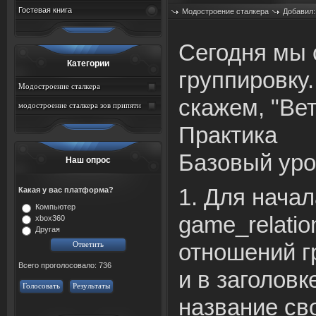
Гостевая книга
Модостроение сталкера
Добавил
Просмотров: 643
Сегодня мы 
Категории
группировку.
Модостроение сталкера
скажем, "Вет
модостроение сталкера зов припяти
Практика
Базовый ур
Наш опрос
1. Для начал
Какая у вас платформа?
Компьютер
game_relatio
xbox360
Другая
отношений г
Всего проголосовало: 736
и в заголов
Голосовать
Результаты
название св