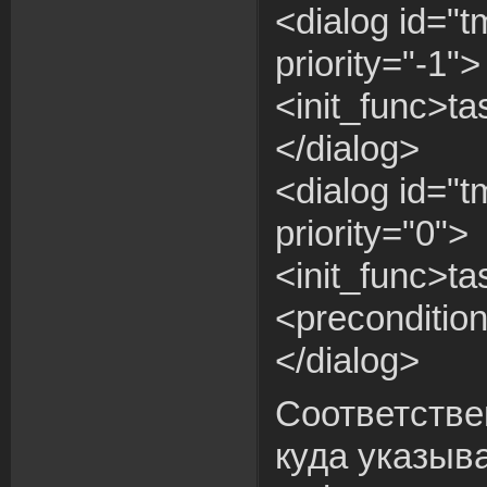
<dialog id="t
priority="-1">
<init_func>ta
</dialog>
<dialog id="
priority="0">
<init_func>ta
<preconditio
</dialog>
Соответстве
куда указыв