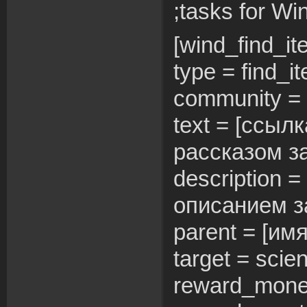
;tasks for Wi
[wind_find_it
type = find_i
community = 
text = [ссылк
рассказом за
description =
описанием з
parent = [им
target = scient
reward_mone