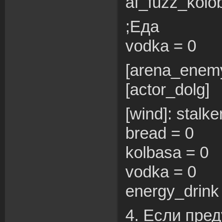
af_fuzz_kolo
;Еда
vodka = 0
[arena_enem
[actor_dolg]
[wind]: stalke
bread = 0
kolbasa = 0
vodka = 0
energy_drink
4. Если пре