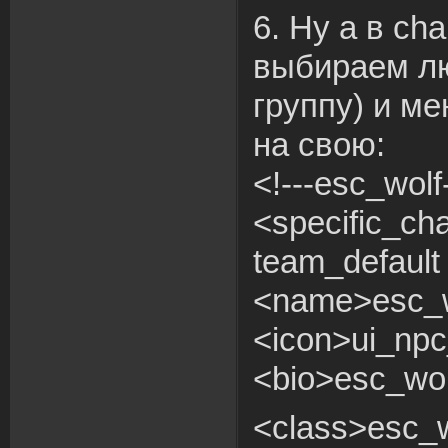
6. Ну а в ch
выбираем л
группу) и м
на свою:
<!---esc_wolf
<specific_cha
team_default 
<name>esc_
<icon>ui_npc
<bio>esc_wol
<class>esc_w