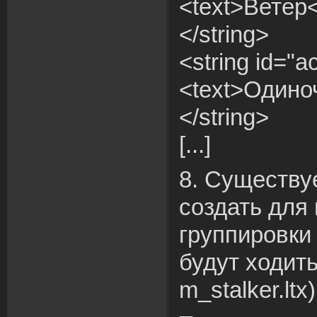
<text>Ветер<
</string>
<string id="a
<text>Одиноч
</string>
[...]
8. Существу
создать для
группировки 
будут ходить 
m_stalker.ltx)