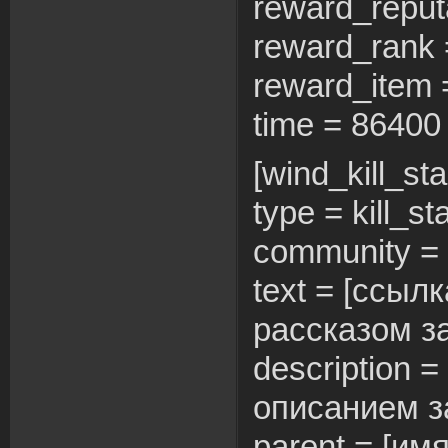
reward_reput
reward_rank 
reward_item
time = 86400
[wind_kill_sta
type = kill_st
community = 
text = [ссылк
рассказом за
description =
описанием з
parent = [им