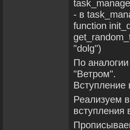
task_manager
- в task_mana
function init
get_random_ta
"dolg")
По аналогии
"Ветром".
Вступление 
Реализуем 
вступления в
Прописываем 