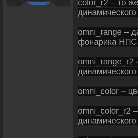
color_r2 – то ж
динамическог
omni_range – 
фонарика НП
omni_range_r2 
динамическог
omni_color – 
omni_color_r2 
динамическог