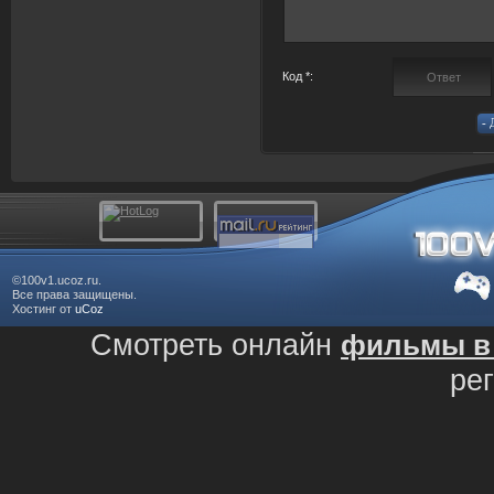
Код *:
©100v1.ucoz.ru.
Все права защищены.
Хостинг от
uCoz
Смотреть онлайн
фильмы в 
ре