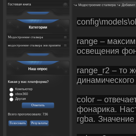
Гостевая книга
Модостроение сталкера
Добавил
Просмотров: 690
config\models\ob
Категории
Модостроение сталкера
range – макси
модостроение сталкера зов припяти
освещения фо
range_r2 – то 
Наш опрос
динамическог
Какая у вас платформа?
Компьютер
xbox360
color – отвечае
Другая
фонарика. Нас
Всего проголосовало: 736
rgba. Значение
Голосовать
Результаты