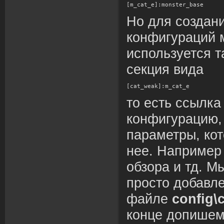
[m_cat_e]:monster_base
Но для создан
конфигураций 
используется т
секция вида
[cat_weak]:m_cat_e
то есть ссылка
конфигурацию,
параметры, кот
нее. Например 
обзора и тд. М
просто добавле
файле
config\
конце допише