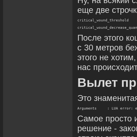
Ну, на всякий 
еще две строчк
critical_wound_threshold
critical_wound_decrease_qua
После этого ко
с 30 метров бе
этого не хотим,
нас происходи
Вылет пр
Это знаменита
Arguments
 : LUA error: 
Самое просто 
решение - зак