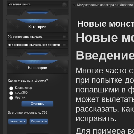
Гостевая книга
Модостроение сталкера
Добавил
Просмотров: 720
Новые монс
Категории
Новые м
Модостроение сталкера
модостроение сталкера зов припяти
Введени
Наш опрос
Многие часто с
при попытке д
Какая у вас платформа?
попавшими в ф
Компьютер
xbox360
может вылетат
Другая
рассказать, ка
Всего проголосовало: 736
исправить.
Голосовать
Результаты
Для примера в