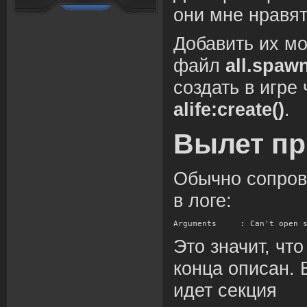
они мне нравят
Добавить их м
файл
all.spaw
создать в игре
alife:create()
.
Вылет пр
Обычно сопро
в логе:
Arguments
 : Can't open 
Это значит, что
конца описан.
идет секция