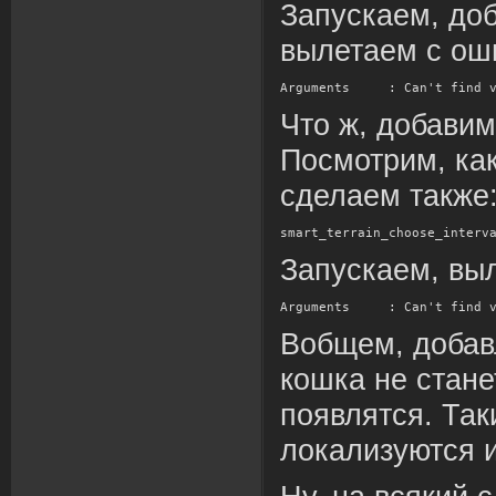
Запускаем, до
вылетаем с ош
Arguments
 : Can't find 
Что ж, добавим
Посмотрим, как
сделаем также
smart_terrain_choose_interv
Запускаем, вы
Arguments
 : Can't find 
Вобщем, добав
кошка не стан
появлятся. Так
локализуются 