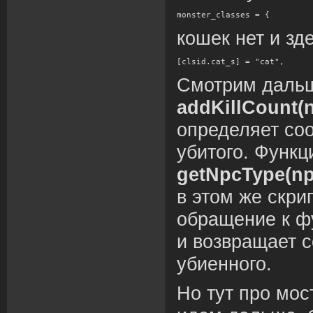
monster_classes = {
кошек нет и зд
[clsid.cat_s] = "cat",
Смотрим даль
addKillCount(
определяет со
убитого. Функц
getNpcType(np
в этом же скри
обращение к 
и возвращает с
убиенного.
Но тут про мос