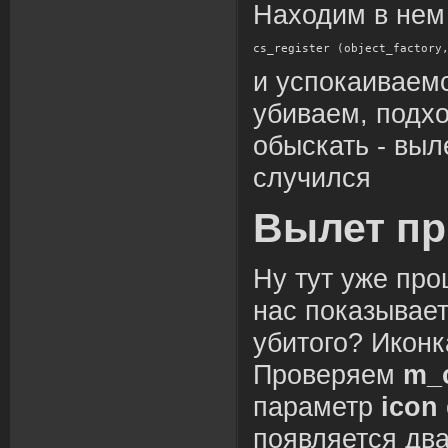
Находим в нем
cs_register (object_factory
и успокаиваемс
убиваем, подх
обыскать - выл
случился
Вылет пр
Ну тут уже про
нас показывает
убитого? Иконк
Проверяем
m_c
параметр
icon
появляется два