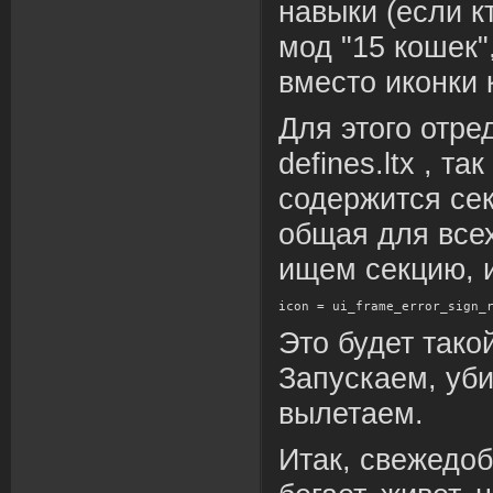
навыки (если к
мод "15 кошек"
вместо иконки к
Для этого отр
defines.ltx , т
содержится се
общая для все
ищем секцию, 
icon = ui_frame_error_sign_
Это будет такой
Запускаем, уб
вылетаем.
Итак, свежедо