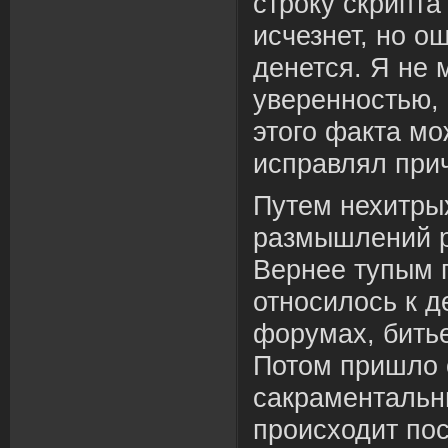
строку скрипта 
исчезнет, но о
денется. Я не 
уверенностью, 
этого факта мо
исправлял прич
Путем нехитры
размышлений р
Вернее тупым п
относилось к д
форумах, битье
Потом пришло 
сакраментальн
происходит пос