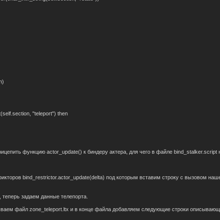
)
n)
(self.section, "teleport") then
цепить функцию actor_update() к биндеру актера, для чего в файле bind_stalker.scrip
икторов bind_restrictor.actor_update(delta) под которым вставим строку с вызовом на
, теперь задаем данные телепорта.
рываем файл zone_teleport.ltx и в конце файла добавляем следующие строки описывающ