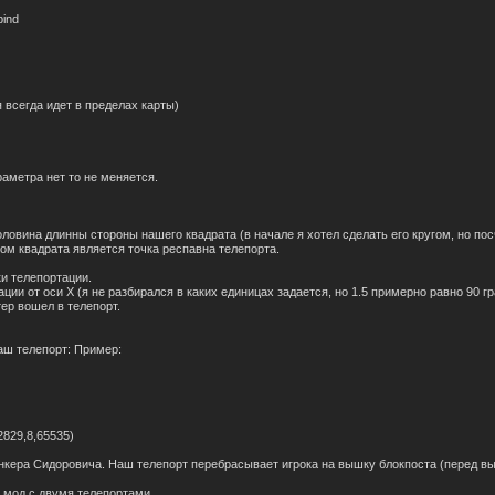
ind
 всегда идет в пределах карты)
раметра нет то не меняется.
половина длинны стороны нашего квадрата (в начале я хотел сделать его кругом, но пос
ом квадрата является точка респавна телепорта.
ки телепортации.
тации от оси X (я не разбирался в каких единицах задается, но 1.5 примерно равно 90 г
тер вошел в телепорт.
аш телепорт: Пример:
12829,8,65535)
ункера Сидоровича. Наш телепорт перебрасывает игрока на вышку блокпоста (перед вы
й мод с двумя телепортами