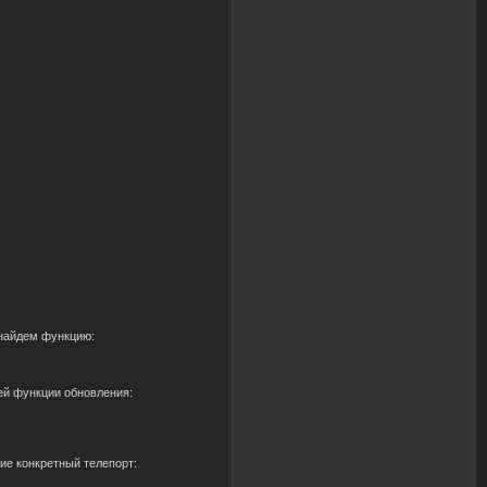
t найдем функцию:
шей функции обновления:
ие конкретный телепорт: