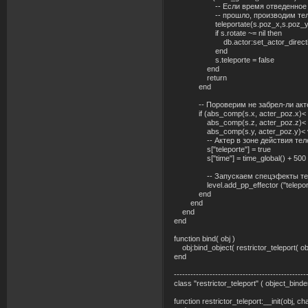
-- Если время отведенное на 
-- прошло, производим теле
teleportate(s.poz_x,s.poz_y,s
if s.rotate ~= nil then
db.actor:set_actor_direction(
end
s.teleporte = false
end
return
end
-- Пороверим не забрел-ли актер
if (abs_comp(s.x, acter_poz.x)< v
abs_comp(s.z, acter_poz.z)< v.p
abs_comp(s.y, acter_poz.y)< v.pa
-- Актер в зоне действия телепо
s["teleporte"] = true
s["time"] = time_global() + 500
-- Запускаем спецэфекты тел
level.add_pp_effector ("teleport.p
end
end
end
end
function bind( obj )
obj:bind_object( restrictor_teleport( obj
end
------------------------------------------------
class "restrictor_teleport" ( object_binde
function restrictor_teleport:__init(obj, ch