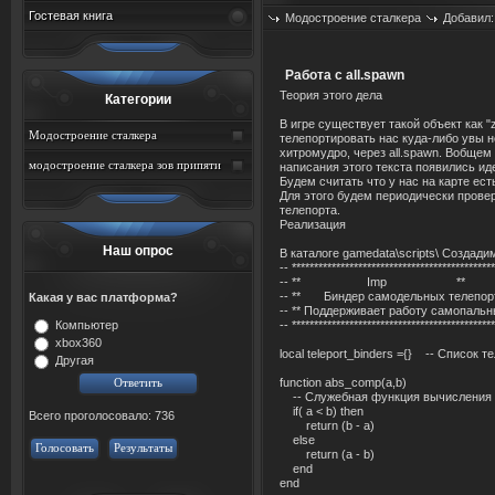
Гостевая книга
Модостроение сталкера
Добавил
Работа с all.spawn
Теория этого дела
Категории
В игре существует такой объект как "
Модостроение сталкера
телепортировать нас куда-либо увы н
хитромудро, через all.spawn. Вобщем
модостроение сталкера зов припяти
написания этого текста появились ид
Будем считать что у нас на карте ес
Для этого будем периодически провер
телепорта.
Реализация
Наш опрос
В каталоге gamedata\scripts\ Создадим
-- *********************************************
-- ** Imp **
-- ** Биндер самодельных телеп
Какая у вас платформа?
-- ** Поддерживает работу самопальн
Компьютер
-- *********************************************
xbox360
local teleport_binders ={} -- Список т
Другая
function abs_comp(a,b)
-- Служебная функция вычисления 
if( a < b) then
Всего проголосовало: 736
return (b - a)
else
Голосовать
Результаты
return (a - b)
end
end