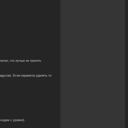
читал, что лучше не тратить
радусов). Если параметр удалить то
ходом с уровня).