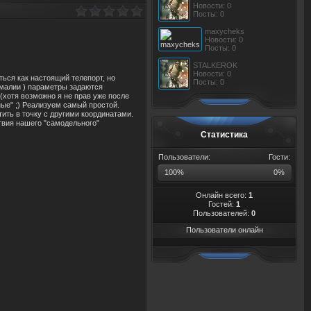
Новости: 0
Посты: 0
maxycheks
Новости: 0
Посты: 0
STALKEROK
Новости: 0
аться как настоящий телепорт, но
Посты: 0
номалии ) параметры задаются
(хотя возможно я не прав уже после
ные" ;) Реализуем самый простой.
ить в точку с другими координатами.
ствия нашего "самодельного"
Статистика
Пользователи:
Гости:
100%
0%
Онлайн всего:
1
Гостей:
1
Пользователей:
0
Пользователи онлайн