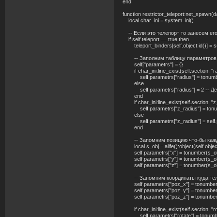
end
function restrictor_teleport:net_spawn(d
local char_ini = system_ini()
-- Если это телепорт то занесем ег
if self.teleport == true then
teleport_binders[self.object:id()] = se
-- Заполним таблицу параметров
self["parametrs"] = {}
if char_ini:line_exist(self.section, "r
self.parametrs["radius"] = tonumber(c
else
self.parametrs["radius"] = 2 -- Д
end
if char_ini:line_exist(self.section, "z
self.parametrs["z_radius"] = tonumber
else
self.parametrs["z_radius"] = self.p
end
-- Запомним позицию что-бы кажды
local s_obj = alife():object(self.object
self.parametrs["x"] = tonumber(s_obj.
self.parametrs["y"] = tonumber(s_obj.
self.parametrs["z"] = tonumber(s_obj.
-- Запомним координаты куда те
self.parametrs["poz_x"] = tonumber(cha
self.parametrs["poz_y"] = tonumber(cha
self.parametrs["poz_z"] = tonumber(cha
if char_ini:line_exist(self.section, "ro
self.parametrs["rotate"] = tonumber(ch