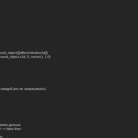
d_object([[affects\tinnitus3a]])
nd_object.s2d, 0, vector(), 1.0)
каждый раз не запрашивать)
ряем дальше
 ~= false then
en