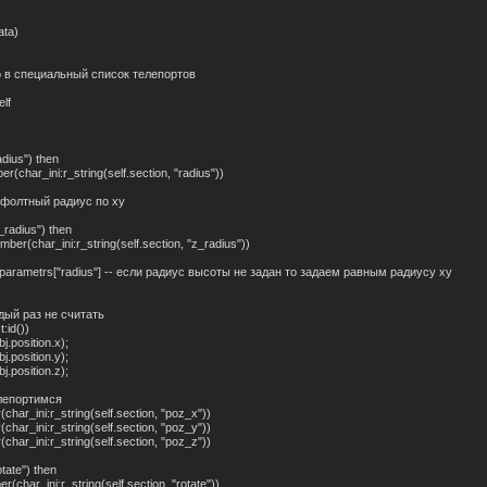
ata)
о в специальный список телепортов
lf
adius") then
har_ini:r_string(self.section, "radius"))
ефолтный радиус по xy
_radius") then
(char_ini:r_string(self.section, "z_radius"))
arametrs["radius"] -- если радиус высоты не задан то задаем равным радиусу xy
й раз не считать
:id())
position.x);
position.y);
position.z);
лепортимся
r_ini:r_string(self.section, "poz_x"))
r_ini:r_string(self.section, "poz_y"))
r_ini:r_string(self.section, "poz_z"))
tate") then
ar_ini:r_string(self.section, "rotate"))