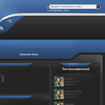
Например: игры
Новинки Кино
Топ пользователей
sah767
Новости: 0
Посты: 3
radowsky3985
Новости: 0
Посты: 0
elavator