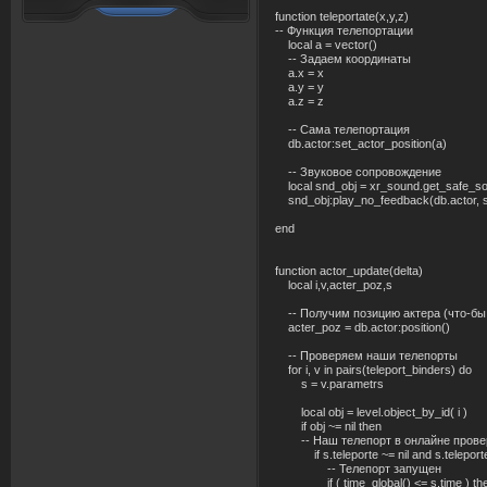
function teleportate(x,y,z)
-- Функция телепортации
local a = vector()
-- Задаем координаты
a.x = x
a.y = y
a.z = z
-- Сама телепортация
db.actor:set_actor_position(a)
-- Звуковое сопровождение
local snd_obj = xr_sound.get_safe_soun
snd_obj:play_no_feedback(db.actor, sou
end
function actor_update(delta)
local i,v,acter_poz,s
-- Получим позицию актера (что-бы 
acter_poz = db.actor:position()
-- Проверяем наши телепорты
for i, v in pairs(teleport_binders) do
s = v.parametrs
local obj = level.object_by_id( i )
if obj ~= nil then
-- Наш телепорт в онлайне прове
if s.teleporte ~= nil and s.teleporte
-- Телепорт запущен
if ( time_global() <= s.time ) th