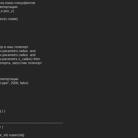
показ спецэфектов
портацию
.poz_z)
s.rotate)
 в наш телепорт
.parametrs.radius and
arametrs.radius and
rametrs.z_radius) then
рта, запустим телепорт
епортации
pe", 2006, false)
 ) )
----------------------------------------------------
r )
ar_ini) super(obj)