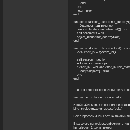
end
end
return true
end
function restrictor_teleport:net_destroy(
-- Удаляем наш телепорт
teleport_binders[self.object:id()] = nil
self.parametrs = nil
object_binder.net_destroy(self)
end
function restrictor_teleport:reload(sectio
local char_ini = system_ini()
self.section = section
-- Если это телепорт то
if char_ini ~= nil and char_ini:line_exist
self["teleport"] = true
end
end
Для постоянного обновления нужно при
function actor_binder:update(delta)
В ней найдем вызов обновления рестр
bind_mteleport.actor_update(delta)
Все с программной частью закончили
В каталоге gamedata\config\misc отк
[m_teleport_1]:zone_teleport