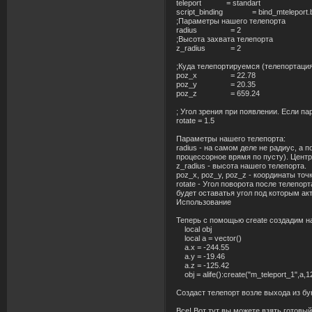
teleport = standart
script_binding = bind_mteleport.b
;Параметры нашего телепорта
radius = 2
;Высота захвата телепорта
z_radius = 2
;Куда телепортируемся (телепортация
poz_x = 22.78
poz_y = 20.35
poz_z = 659.24
; Угол зрения при появлении. Если па
rotate = 1.5
Параметры нашего телепорта:
radius - на самом деле не радиус, а 
процессорное врямя по пусту). Центр
z_radius - высота нашего телепорта.
poz_x, poz_y, poz_z - координаты точ
rotate - Угол поворота после телепор
будет оставатья угол под которым ак
Использование
Теперь с помощью create создадим н
local obj
local a = vector()
a.x = -244.55
a.y = -19.46
a.z = -125.42
obj = alife():create("m_teleport_1",a,
Создаст телепорт возле выхода из б
Все! Вот тут вы можете взять готовы