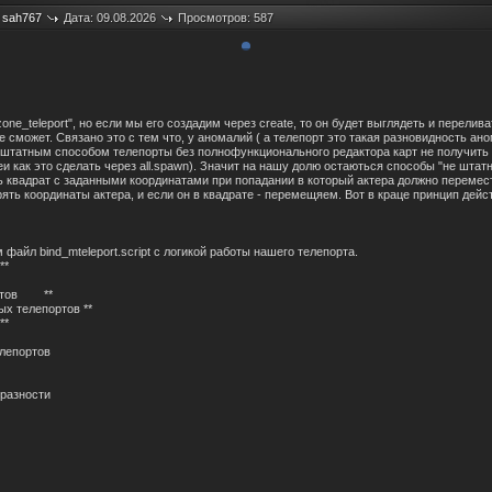
:
sah767
Дата: 09.08.2026
Просмотров: 587
zone_teleport", но если мы его создадим через create, то он будет выглядеть и перелив
е сможет. Связано это с тем что, у аномалий ( а телепорт это такая разновидность а
 штатным способом телепорты без полнофункционального редактора карт не получить 
еи как это сделать через all.spawn). Значит на нашу долю остаються способы "не штат
ть квадрат с заданными координатами при попадании в который актера должно перемест
ять координаты актера, и если он в квадрате - перемещяем. Вот в краце принцип дей
 файл bind_mteleport.script с логикой работы нашего телепорта.
***
ортов **
ых телепортов **
***
елепортов
разности