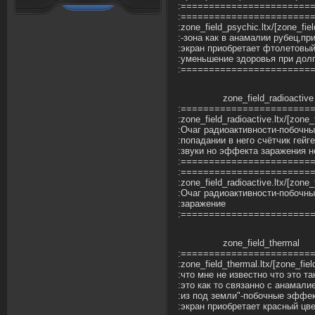
:=======================
:=======================
:zone_field_psychic.ltx/[zone_f
:-зона как в анамалии рубец,пр
:экран приобретает фтолетовы
:уменьшение здоровья при дол
:=======================
zone_field_radioactive
:=======================
:zone_field_radioactive.ltx/[zone_
:Очаг радиоактивности-побочн
:попадании в него счётчик гейг
:звуки но эффекта заражения н
:=======================
:=======================
:zone_field_radioactive.ltx/[zone
:Очаг радиоактивности-побочн
:заражение
:=======================
zone_field_thermal
:=======================
:zone_field_thermal.ltx/[zone_fie
:что мне не известно что это т
:это как то связанно с анамал
:из под земли"-побочные эффек
:экран приобретает красный цв