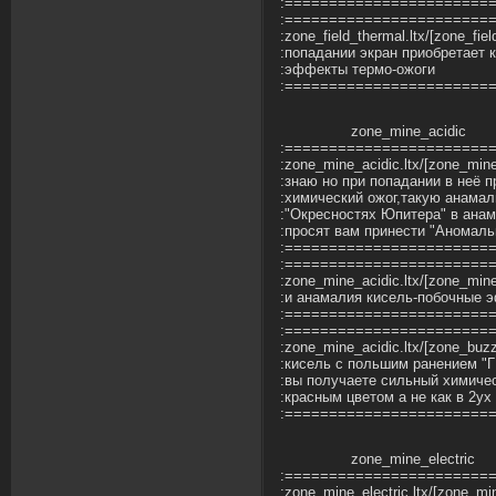
:=======================
:=======================
:zone_field_thermal.ltx/[zone_fi
:попадании экран приобретает 
:эффекты термо-ожоги
:=======================
zone_mine_acidic
:=======================
:zone_mine_acidic.ltx/[zone_min
:знаю но при попадании в неё 
:химический ожог,такую анамал
:"Окресностях Юпитера" в ана
:просят вам принести "Аномаль
:=======================
:=======================
:zone_mine_acidic.ltx/[zone_min
:и анамалия кисель-побочные 
:=======================
:=======================
:zone_mine_acidic.ltx/[zone_bu
:кисель с польшим ранением "Г
:вы получаете сильный химичес
:красным цветом а не как в 2у
:=======================
zone_mine_electric
:=======================
:zone_mine_electric.ltx/[zone_m