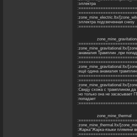
:эллектра
:=======================
:=======================
:zone_mine_electric.ltx/[zone_w
:эллектра подсвеченная снизу
:=======================
zone_mine_gravitation
:=======================
:zone_mine_gravitational.ltx/[zon
:анамалия Трамплин ,при попад
:=======================
:=======================
:zone_mine_gravitational.ltx/[zon
:ещё одина анамалия трамплин
:=======================
:=======================
:zone_mine_gravitational.ltx/[zo
:Свиду схожа с трамплином,да 
:но только она не засасывает Г
:попадает
:=======================
zone_mine_thermal
:=======================
:zone_mine_thermal.ltx/[zone_m
:Жарка"Жарка-языки плямяни 
:=======================