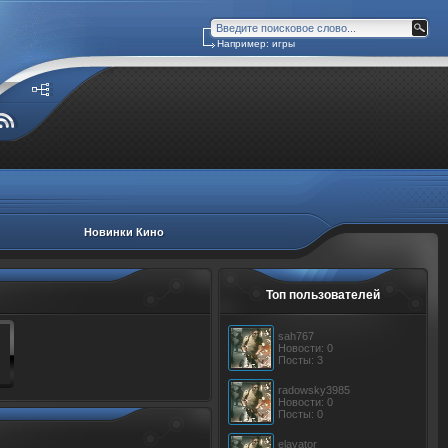
Например: игры
Новинки Кино
Топ пользователей
sah767
Новости: 0
Посты: 3
radowsky3985
Новости: 0
Посты: 0
elavator