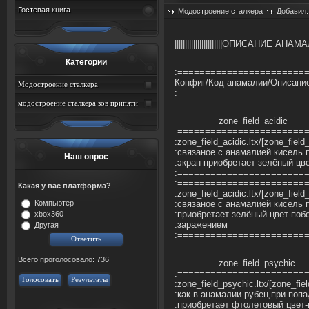
Гостевая книга
Модостроение сталкера
Добавил
|||||||||||||||||||||||ОПИСАНИЕ АНАМАЛИЙ||
Категории
:=======================
Конфиг/Код анамалии/Описани
Модостроение сталкера
:=======================
модостроение сталкера зов припяти
zone_field_acidic
:=======================
:zone_field_acidic.ltx/[zone_field
:связаное с анамалией кисель 
Наш опрос
:экран приобретает зелёный цв
:=======================
:=======================
Какая у вас платформа?
:zone_field_acidic.ltx/[zone_fiel
Компьютер
:связаное с анамалией кисель 
:приобретает зелёный цвет-по
xbox360
:заражением
Другая
:=======================
Всего проголосовало: 736
zone_field_psychic
:=======================
Голосовать
Результаты
:zone_field_psychic.ltx/[zone_fi
:как в анамалии рубец,при попа
:приобретает фтолетовый цвет