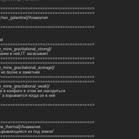
======================================>
======================================>
itches_galantine]/Анамалия
======================================>
al
======================================>
e_mine_gravitational_strong]/
ании в неё,ГГ засасывает
======================================>
======================================>
e_mine_gravitational_average]/
 но более и заметная
======================================>
======================================>
ne_mine_gravitational_weak]/
и в конфиге в этом же находиться
Г а взрывается когда он в неё
======================================>
======================================>
ine_thermal]/Анамалия
вырывающиеся из под земли"
======================================>