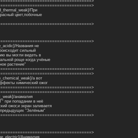
======================================>
======================================>
eld_thermal_weak]/При
красный цвет,побочные
======================================>
======================================>
e_acidic]/Названия не
происходит сильный
ию вы могли видеть в
мальной роще когда учёные
ное растение"
======================================>
======================================>
e_chemical_weak]/а вот
эффекты химический ожог
======================================>
======================================>
zz_weak]/анамалия
Г" при попадании в неё
кий ожог,и экран заливаетя
х предыдущих "Зелёным"
======================================>
======================================>
ine_electric]/Анамалия