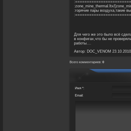
:=======================
:zone_mine_thermal.ltx/[zone_
:горячие пары воздуха,такие в
:=======================
Для чего же это было всё сде
в конфигах,что бы не проверял
работы....
Автор: DOC_VENOM 23.10.2010
Всего комментариев
:
0
Имя *:
Email: