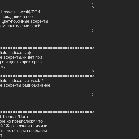
======================================>
======================================>
ield_psychic_weak]/ПСИ
и попадании в неё
й цвет-побочные эффекты
гом нахождении в ней
======================================>
======================================>
field_radioactive]/
ые эффекты,их нет при
ера издаёт характерные
ету
======================================>
======================================>
_field_radioactive_weak]/
ые эффекты радиоактивное
======================================>
======================================>
ld_thermal]/Пока
акое,но предположу что
ией "Жарка-языки плямяни
ты их нет,при попадании
ет