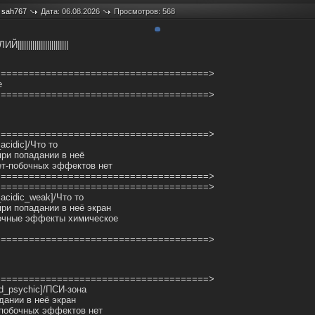
:
sah767
Дата: 06.08.2026
Просмотров: 568
||||||||||||||||||||||
======================================>
е
======================================>
======================================>
_acidic]/Что то
при попадании в неё
ет-побочных эффектов нет
======================================>
======================================>
d_acidic_weak]/Что то
при попадании в неё экран
бочные эффекты химическое
======================================>
======================================>
eld_psychic]/ПСИ-зона
дании в неё экран
-побочных эффектов нет