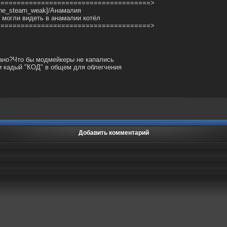
======================================>
mine_steam_weak]/Анамалия
ы могли видеть в анамалии котёл
======================================>
лано?Что бы модмейкеры не капались
и кадый "КОД" в общем для облегчения
Добавить комментарий