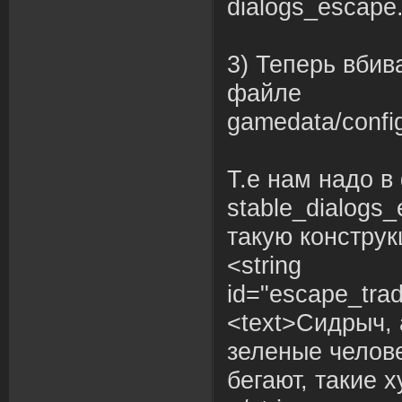
dialogs_escape.
3) Теперь вбив
файле
gamedata/config
Т.е нам надо в
stable_dialogs
такую конструк
<string
id="escape_trad
<text>Сидрыч, а
зеленые челове
бегают, такие 