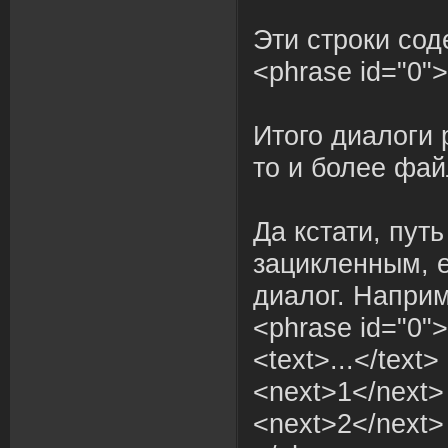
Эти строки сод
<phrase id="0">
Итого диалоги 
то и более фа
Да кстати, пут
зацикленным, е
диалог. Наприм
<phrase id="0">
<text>...</text>
<next>1</next>
<next>2</next>