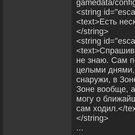
gamedata/config
<string id="esc
<text>Есть нес
</string>
<string id="esc
<text>Спрашива
не знаю. Сам 
целыми днями, 
снаружи, в Зон
Зоне вообще, 
могу о ближайш
сам ходил.</te
</string>
...