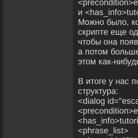
<precondition>e
и <has_info>tut
Можно было, ко
скрипте еще од
чтобы она появ
а потом больше
этом как-нибуд
В итоге у нас 
структура:
<dialog id="esc
<precondition>e
<has_info>tutor
<phrase_list>