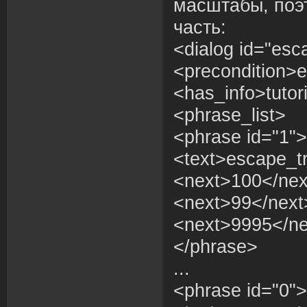
масштабы, поэ
часть:
<dialog id="esc
<precondition>e
<has_info>tutor
<phrase_list>
<phrase id="1">
<text>escape_tr
<next>100</nex
<next>99</next
<next>9995</ne
</phrase>
...
<phrase id="0">