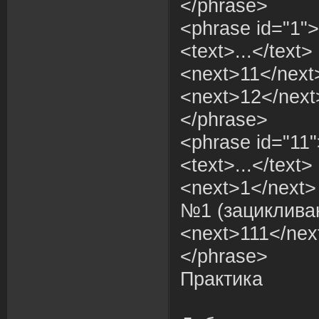
</phrase>
<phrase id="1">
<text>...</text>
<next>11</next
<next>12</next
</phrase>
<phrase id="11"
<text>...</text>
<next>1</next>
№1 (зациклива
<next>111</nex
</phrase>
Практика