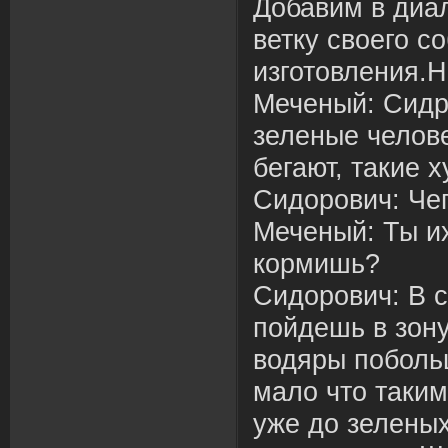
Добавим в диа
ветку своего с
изготовления.
Меченый: Сидры
зеленые челове
бегают, такие 
Сидорович: Чег
Меченый: Ты и
кормишь?
Сидорович: В 
пойдешь в зону
водяры поболь
мало что таки
уже до зелены