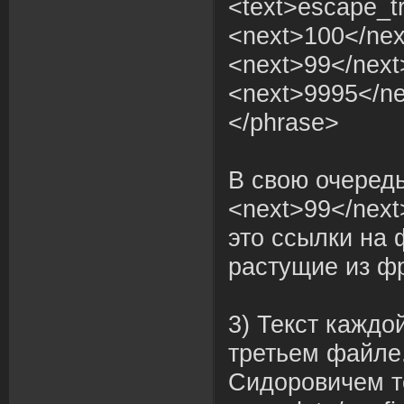
<text>escape_tr
<next>100</nex
<next>99</next
<next>9995</ne
</phrase>
В свою очередь
<next>99</next
это ссылки на 
растущие из фр
3) Текст каждо
третьем файле.
Сидоровичем т