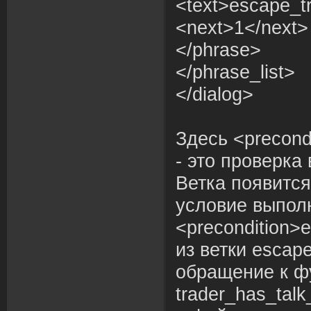
<text>escape_tr
<next>1</next>
</phrase>
</phrase_list>
</dialog>
Здесь <precond
- это проверка
Ветка появится
условие выпол
<precondition>e
из ветки escape
обращение к ф
trader_has_tal