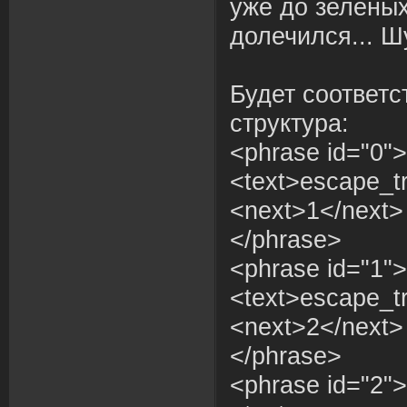
уже до зелены
долечился... Ш
Будет соответс
структура:
<phrase id="0">
<text>escape_tr
<next>1</next>
</phrase>
<phrase id="1">
<text>escape_tr
<next>2</next>
</phrase>
<phrase id="2">