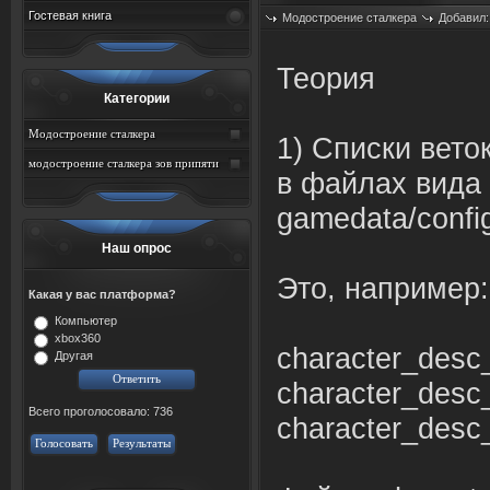
Гостевая книга
Модостроение сталкера
Добавил
Просмотров: 553
Теория
Категории
Модостроение сталкера
1) Списки вето
модостроение сталкера зов припяти
в файлах вида
gamedata/confi
Наш опрос
Это, например:
Какая у вас платформа?
Компьютер
xbox360
character_desc
Другая
character_desc_
Всего проголосовало: 736
character_desc_
Голосовать
Результаты