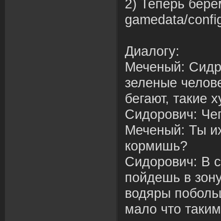
2) Теперь бер
gamedata/confi
Диалогу:
Меченый: Сидры
зеленые челове
бегают, такие 
Сидорович: Чег
Меченый: Ты и
кормишь?
Сидорович: В 
пойдешь в зону
водяры поболь
мало что таки