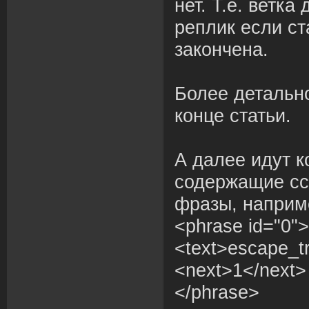
нет. Т.е. ветка
реплик если ст
закончена.
Более детальн
конце статьи.
А далее идут 
содержащие сс
фразы, наприм
<phrase id="0">
<text>escape_tr
<next>1</next>
</phrase>