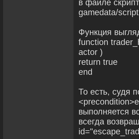
в файле скрип
gamedata/script
Функция выгляд
function trader_
actor )
return true
end
То есть, судя п
<precondition>e
выполняется вс
всегда возвращ
id="escape_trad