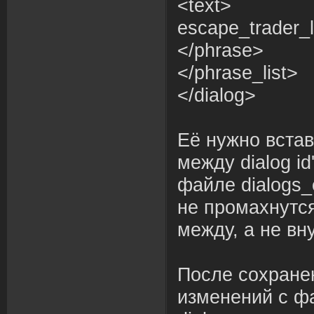
<text>
escape_trader_l
</phrase>
</phrase_list>
</dialog>
Её нужно вста
между dialog id
файле dialogs_
не промахнутся
между, а не вну
После сохране
изменений с ф