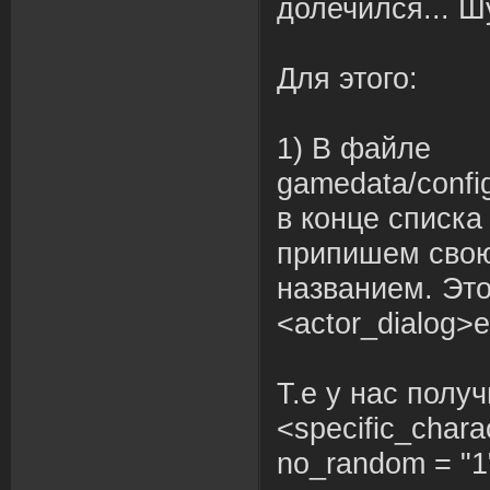
долечился... Ш
Для этого:
1) В файле
gamedata/confi
в конце списка 
припишем свою
названием. Это
<actor_dialog>e
Т.е у нас получ
<specific_chara
no_random = "1