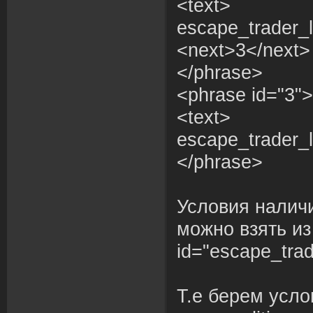
<text>
escape_trader_l
<next>3</next>
</phrase>
<phrase id="3">
<text>
escape_trader_l
</phrase>
Условия наличи
можно взять из 
id="escape_trad
Т.е берем усло