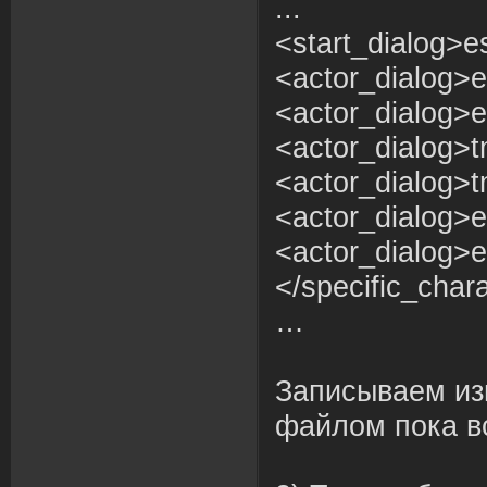
...
<start_dialog>e
<actor_dialog>e
<actor_dialog>e
<actor_dialog>t
<actor_dialog>t
<actor_dialog>
<actor_dialog>e
</specific_char
…
Записываем из
файлом пока в