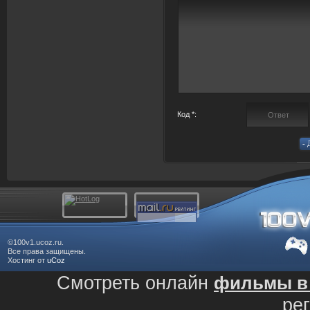
Код *:
©100v1.ucoz.ru.
Все права защищены.
Хостинг от
uCoz
Смотреть онлайн
фильмы в 
ре