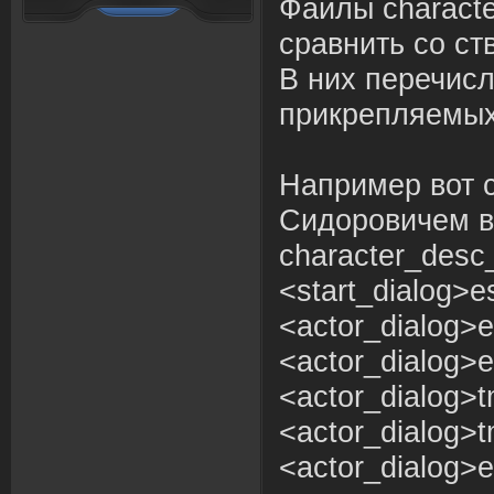
Файлы charact
сравнить со ст
В них перечисл
прикрепляемых
Например вот с
Сидоровичем в
character_desc
<start_dialog>e
<actor_dialog>e
<actor_dialog>e
<actor_dialog>t
<actor_dialog>t
<actor_dialog>