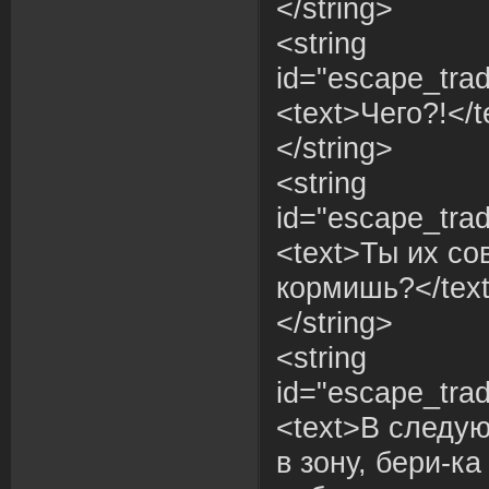
</string>
<string
id="escape_trad
<text>Чего?!</t
</string>
<string
id="escape_trad
<text>Ты их со
кормишь?</tex
</string>
<string
id="escape_trad
<text>В следу
в зону, бери-к