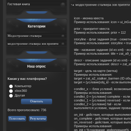
Гостевая книга
модостроение сталкера зов припяти
icon - иконка квеста
Пример использования: icon = ui_inG
Категории
prior - приоритет квеста
Пример использования: prior = 112
Модостроение сталкера
storyline - флаг задания (true - сюжет
Пример использования: storyline = tru
модостроение сталкера зов припяти
title - название задание (id из xml) -
Пример использования: title = zat_a
descr - описание задания (id из xml) 
Пример использования: descr = zat_a
Наш опрос
target - цель на карте (метка)
Примеры использования:
target = zat_a2_stalker_barmen (ID об
Какая у вас платформа?
target = {условие}obj_id - если выпо
Компьютер
condlist_x -- блок условий. возможные 
xbox360
Примеры использования:
Другая
condlist_0 = {условие} complete - ес
condlist_1 = {условие} reversed - ес
condlist_2 = {условие} fail - если
выполняется условие, задание прова
Всего проголосовало: 736
on_init - действия, которые выполняю
Голосовать
Результаты
on_complete - действия, которые вып
on_reversed - действия, которые вып
Примеры использования:
on_init = %+название_инфопоршня% 