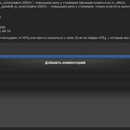
to_actor(stalker:200)% -- повышаем репу у сталкеров (функция юзаются из xr_effect)
n_goodwill_to_actor(stalker:200)% -- повышаем репу у сталкеров, только если есть выпо
а
000.
у АК-74
методами: от НПЦ или просто свалиться с неба. Если не найден НПЦ, с которым мы в 
Добавить комментарий