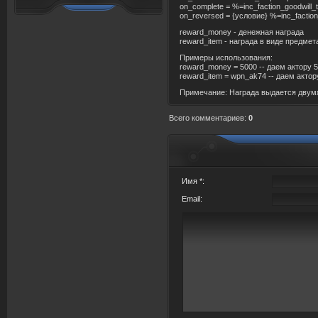
on_complete = %=inc_faction_goodwill_
on_reversed = {условие} %=inc_factio
reward_money - денежная награда
reward_item - награда в виде предмет
Примеры использования:
reward_money = 5000 -- даем актору 5
reward_item = wpn_ak74 -- даем актор
Примечание: Награда выдается двумя 
Всего комментариев
:
0
Имя *:
Email: