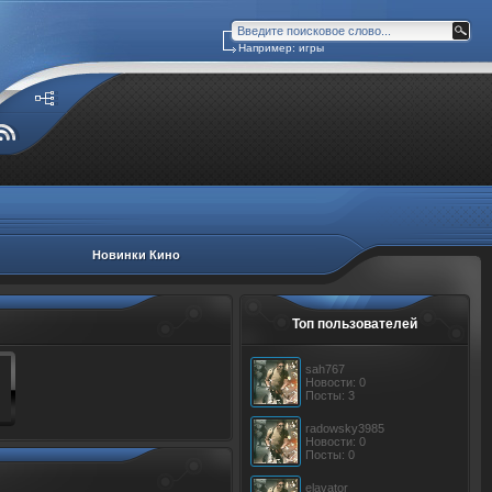
Например: игры
Новинки Кино
Топ пользователей
sah767
Новости: 0
Посты: 3
radowsky3985
Новости: 0
Посты: 0
elavator