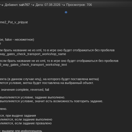
Добавил:
sah767
Дата: 07.08.2026
Просмотров: 706
ame2_Put_v_pripyat
ное, false - несюжетное)
e
 если брать название не из xml, то в игре оно будет отображаться без пробелов
9_way_gates_check_transport_workshop_name
- если брать название не из xml, то в игре оно будет отображаться без пробелов
9_way_gates_check_transport_workshop_text
ъекта (в данном случае нпц), на которого будет поставлена метка)
лняется условие, метка будет поставлена на выбранный объект.
значения complete, reversed, fail
ли выполняется условие, задание выполнено.
ли выполняется условие, значит есть возможность повторить задание.
лено.
тся, при выдаче задания
олняются, если задание выполнено
олняются, если задание провалено
-- выдаем опр.инфопоршень