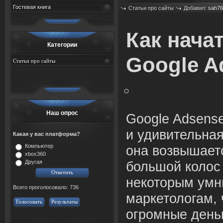
Гостевая книга
Статьи про сайты
Добавил:
sah76
Просмотров: 526
Как нача
Категории
Google A
Статьи про сайты
Наш опрос
Google Adsense
и удивительная
Какая у вас платформа?
Компьютер
она возвышаетс
xbox360
Другая
большой колос 
некоторым умн
Всего проголосовало: 736
маркетологам, 
Голосовать
Результаты
огромные деньг