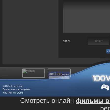
Код *:
©100v1.ucoz.ru.
Все права защищены.
Хостинг от
uCoz
Смотреть онлайн
фильмы в 
ре