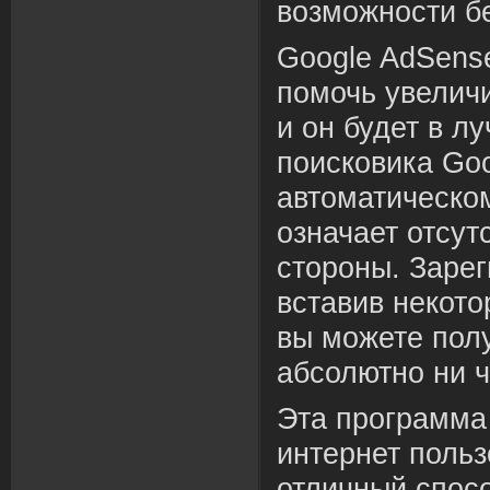
возможности б
Google AdSens
помочь увеличи
и он будет в л
поисковика Goo
автоматическо
означает отсут
стороны. Заре
вставив некото
вы можете полу
абсолютно ни ч
Эта программа
интернет польз
отличный спосо