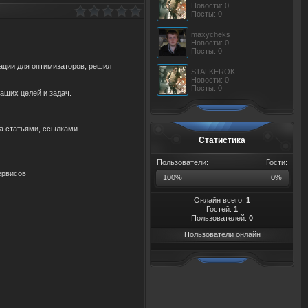
Новости: 0
Посты: 0
maxycheks
Новости: 0
Посты: 0
зации для оптимизаторов, решил
STALKEROK
Новости: 0
Посты: 0
аших целей и задач.
а статьями, ссылками.
Статистика
Пользователи:
Гости:
ервисов
100%
0%
Онлайн всего:
1
Гостей:
1
Пользователей:
0
Пользователи онлайн