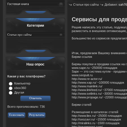
Гостевая книга
Статьи про сайты
Добавил:
sah76
Сервисы для прод
Категории
Решив написать эту статью, подумал,
разместить в внешнюю оптимизацию, 
Статьи про сайты
Большинство из сервисов предлагают 
Итак, предлагаем Вашему вниманию с
Биржи ссылок
Наш опрос
Биржы покупки и продажи ссылок на 
www.sape.ru ~250000 площадок
Sape — это система купли - продажи
www.seopult.ru
Какая у вас платформа?
http://www.re-actor.ru/
http://www.xap.ru/ ~100000 площадок
Компьютер
http://www.mainlink.ru/
xbox360
http://www.linkfeed.ru/ ~37000 площадо
Другая
http://www.setlinks.ru/ ~30000 площадо
http://www.propage.ru/ ~22000 площад
Биржи статей
Всего проголосовало: 736
Размещение в каталогах статей
Голосовать
Результаты
http://www.liex.ru/ ~25000 площадок
http://seozavr.ru/ ~15500 площадок
http://miralinks.ru ~1500 площадок
http://payperpost.com/