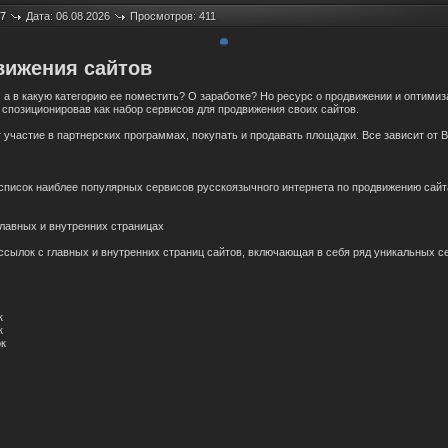
7
Дата: 06.08.2026
Просмотров: 411
вижения сайтов
 а в какую категорию ее поместить? О заработке? Но ресурс о продвижении и оптими
спозиционировав как набор сервисов для продвижения своих сайтов.
участие в партнерских программах, покупать и продавать площадки. Все зависит от В
писок наиблее популярных сервисов русскоязычного интернета по продвижению сайт
главных и внутренних страницах
 ссылок с главных и внутренних cтраниц сайтов, включающая в себя ряд уникальных с
к
к
ок