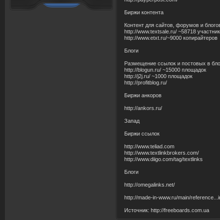
Биржи контента
Контент для сайтов, форумов и блого
http://www.textsale.ru/ ~58718 участни
http://www.etxt.ru/~9000 копирайтеров
Блоги
Размещение ссылок и постовых в бло
http://blogun.ru/ ~15000 площадок
http://j2j.ru/ ~1000 площадок
http://profitblog.ru/
Биржи анкоров
http://ankors.ru/
Запад
Биржи ссылок
http://www.teliad.com
http://www.textlinkbrokers.com/
http://www.diigo.com/tag/textlinks
Блоги
http://omegalinks.net/
http://made-in-www.ru/main/reference...i
Источник: http://freeboards.com.ua