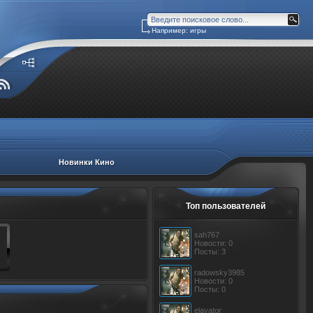
Например: игры
Новинки Кино
Топ пользователей
sah767
Новости: 0
Посты: 3
radowsky3985
Новости: 0
Посты: 0
elavator