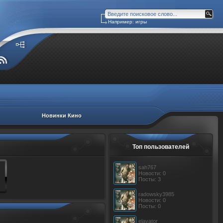
Например: игры
Новинки Кино
Топ пользователей
sah767
Новости: 0
Посты: 3
radowsky3985
Новости: 0
Посты: 0
elavator