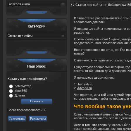
Гостевая книга
Статьи про сайты
Добавил:
sah76
В этой статье рассказывается о том 
специально для вас!
Категории
Я продвигаю сайты поисковиках, и в
раскрутка.
Статьи про сайты
С этим согласен и сам Яндекс, котор
предоставить пользователю больше 
Все это хорошо и понятно, но! Где
ск
много?
Отвечаем: в интернете есть места г
Наш опрос
Существуют специальные биржи, где 
тексты от 60 центов до 3 долларов. К
Я пользуюсь двумя из них:
Какая у вас платформа?
1.
Textsale.ru
Компьютер
2.
Advego.ru
xbox360
Что приятно, и на той и на другой б
Другая
которые следят, чтобы не продавали 
Что вообще такое ун
Всего проголосовало: 736
Слово уникальный имеет смысл "нигде
написать, если учесть, что все делаю
Голосовать
Результаты
Дело в том, что слово "уникальный" 
текст, который написан немного друг