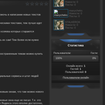
Новости: 0
Посты: 0
maxycheks
Новости: 0
помочь в написании новых текстов
Посты: 0
STALKEROK
ическими текстами, тем лучше идет
Новости: 0
Посты: 0
, хозяева которых стараются
ть их сам! Тем более если нужно
Статистика
Пользователи:
Гости:
пространенным темам можно купить
100%
0%
Онлайн всего:
1
Гостей:
1
Пользователей:
0
пециальные сервисы и штат людей
Пользователи онлайн
иковым окнам, что там можно нового
овые окна еще не писал. Т.е. это
я Яндекса этого вполне достаточно,