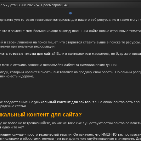
7
Дата: 08.08.2026
Просмотров: 648
где взять уже готовые текстовые материалы для вашего веб ресурса, но я также могу 
от что я заметил: чем больше и чаще выкладываешь на сайте новые страницы с темат
ый в своей лицензии на поиск пишет, что старается ставить выше в поиске те ресурсы
свежей оригинальной информации.
ачать готовые тексты для сайта
? Если я сантехник или массажист, не буду же я писа
де можно
скачать готовые тексты для сайта
за символические деньги.
люди, которым нравится писать, выставляют на продажу свои работы. По самым рас
онечно есть и дороже.
ирже продается именно
уникальный контент для сайтов
, т.е. на обоих сайтов есть с
краденые статьи.
икальный контент для сайта?
 не более не встречающийся", но как же так? Уже существуют сотни сайтов по пласт
т одно и то же?
в нашем случае - просто технический термин. Он означает, что ИМЕННО так про пластик
ими словами и оборотами, нежели чем все другие уже опубликованные в интернете. Дл