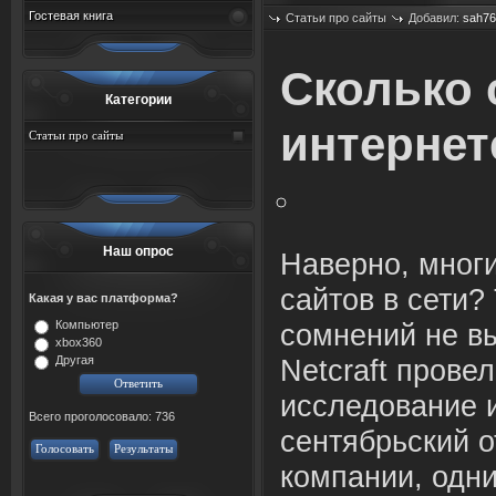
Гостевая книга
Статьи про сайты
Добавил:
sah76
Просмотров: 434
Сколько 
Категории
интернет
Статьи про сайты
Наш опрос
Наверно, многи
сайтов в сети? 
Какая у вас платформа?
Компьютер
сомнений не в
xbox360
Другая
Netcraft прове
исследование 
Всего проголосовало: 736
сентябрьский о
Голосовать
Результаты
компании, одн