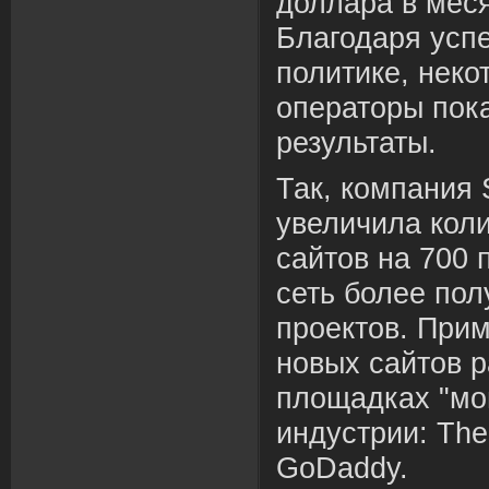
доллара в мес
Благодаря усп
политике, неко
операторы пок
результаты.
Так, компания 
увеличила кол
сайтов на 700 
сеть более по
проектов. При
новых сайтов р
площадках "мон
индустрии: The
GoDaddy.