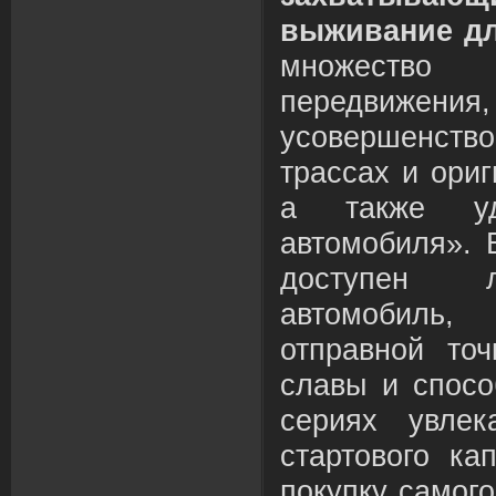
выживание дл
множество 
передвижен
усовершенст
трассах и ори
а также уд
автомобиля». 
доступен 
автомобиль
отправной то
славы и спосо
сериях увлек
стартового ка
покупку самого