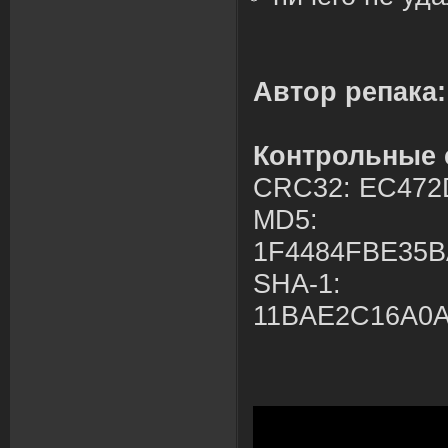
Автор репака:
Контрольные
CRC32: EC472
MD5:
1F4484FBE35
SHA-1:
11BAE2C16A0