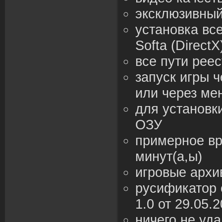
эксклюзивный
установка вс
Softa (DirectX
все пути рее
запуск игры ч
или через ме
для установк
ОЗУ
примерное вр
минут(а,ы)
игровые архи
русификатор 
1.0 от 29.05.
ничего не уд