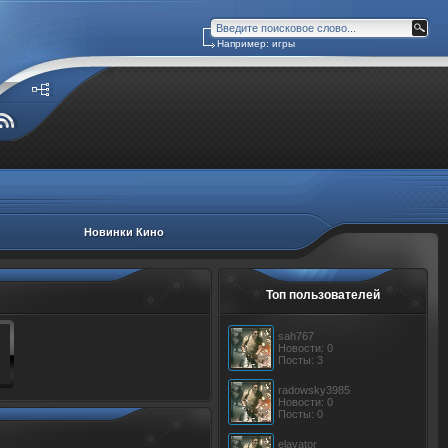
Например: игры
Новинки Кино
Топ пользователей
sah767
Новости: 0
Посты: 3
radowsky3985
Новости: 0
Посты: 0
elavator