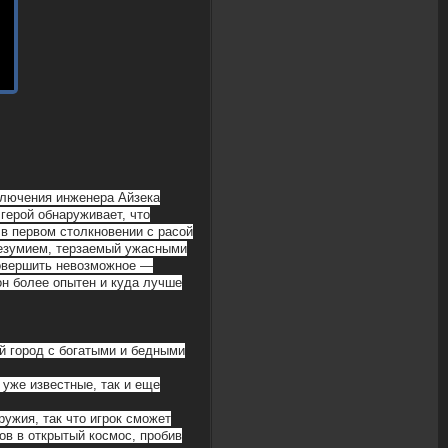
иключения инженера Айзека
герой обнаруживает, что
в первом столкновении с расой
безумием, терзаемый ужасными
совершить невозможное —
 он более опытен и куда лучше
ый город с богатыми и бедными
 уже известные, так и еще
ужия, так что игрок сможет
ов в открытый космос, пробив