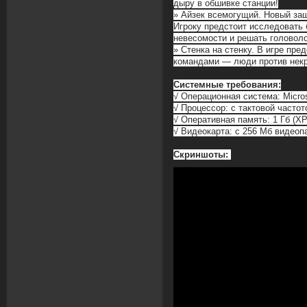
дыру в обшивке станции!
» Айзек всемогущий. Новый за
Игроку предстоит исследовать 
невесомости и решать головоло
» Стенка на стенку. В игре пр
командами — люди против нек
Системные требования:
√ Операционная система: Micros
√ Процессор: c тактовой частот
√ Оперативная память: 1 Гб (XP) 
√ Видеокарта: с 256 Мб видеоп
Скриншоты: