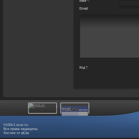
Имя *:
Email:
Код *:
©100v1.ucoz.ru.
Все права защищены.
Хостинг от
uCoz