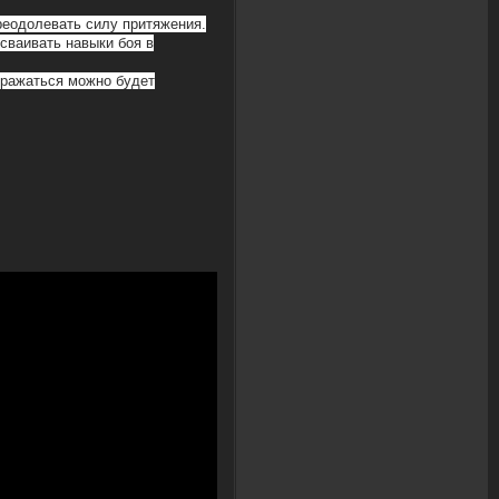
реодолевать силу притяжения.
сваивать навыки боя в
 сражаться можно будет