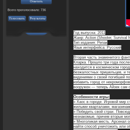
Всего проголосовало: 736
Голосовать
Результаты
Год выпуска: 2011
Жанр: Action (Shooter, Survival h
Тип издания: Репак
Язык интерфейса: Русский
Вторая часть знаменитого фант
Кларка. Прошло три года после
находится в космическом горо
безжалостных пришельцев, и т
видениями о своей погибшей п
избавить город от некроморфов 
вооружен — теперь Айзек сам с
Особенности игры:
» Хаос в городе. Игровой мир 
жилыми кварталами, магазинам
» Победить свой страх. Повсюд
незнакомые, причем вторые мо
» Многоликая месть. Арсенал 
найти способ уничтожить или о