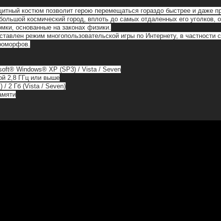
щитный костюм позволит герою перемещаться гораздо быстрее и даже п
большой космический город, вплоть до самых отдаленных его уголков, о
мки, основанные на законах физики.
едставлен режим многопользовательской игры по Интернету, в частности
роморфов.
oft® Windows® XP (SP3) / Vista / Seven
ой 2,8 ГГц или выше
/ 2 Гб (Vista / Seven)
амяти