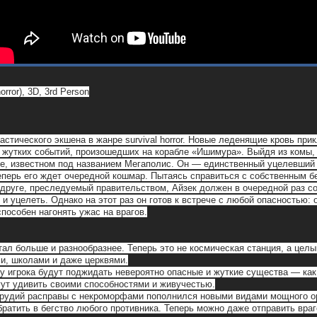
orror), 3D, 3rd Person
астического экшена в жанре survival horror. Новые леденящие кровь пр
 жутких событий, произошедших на корабле «Ишимура». Выйдя из комы, 
де, известном под названием Мегаполис. Он — единственный уцелевший 
еперь его ждет очередной кошмар. Пытаясь справиться с собственным 
одруге, преследуемый правительством, Айзек должен в очередной раз 
и уцелеть. Однако на этот раз он готов к встрече с любой опасностью:
пособен нагонять ужас на врагов.
стал больше и разнообразнее. Теперь это не космическая станция, а цел
и, школами и даже церквями.
у игрока будут поджидать невероятно опасные и жуткие существа — как
гут удивить своими способностями и живучестью.
орудий расправы с некроморфами пополнился новыми видами мощного ор
братить в бегство любого противника. Теперь можно даже отправить враг