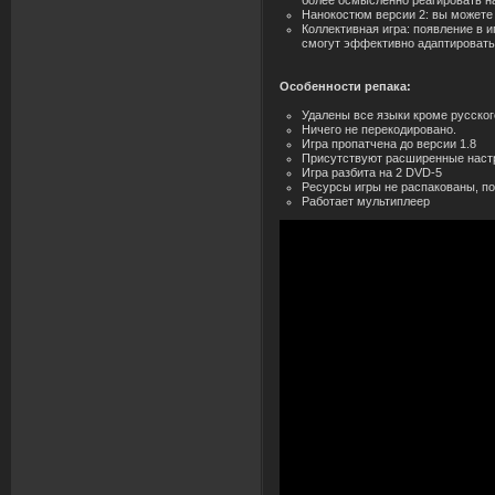
более осмысленно реагировать на
Нанокостюм версии 2: вы можете 
Коллективная игра: появление в 
смогут эффективно адаптироватьс
Особенности репака:
Удалены все языки кроме русского
Ничего не перекодировано.
Игра пропатчена до версии 1.8
Присутствуют расширенные настро
Игра разбита на 2 DVD-5
Ресурсы игры не распакованы, п
Работает мультиплеер