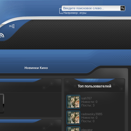
Например: игры
Новинки Кино
Топ пользователей
sah767
Новости: 0
Посты: 3
radowsky3985
Новости: 0
Посты: 0
elavator