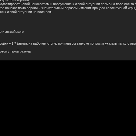
 действия игроков.
адаптировать свой нанокостюм и вооружение к любой ситуации прямо на поле боя за 
игре нанокостюма версии 2 значительным образом изменит процесс коллективной игры,
я к любой ситуации на поле боя.
 и английского.
йки v.1.7 (ярлык на рабочем столе; при первом запуске попросит указать папку с игр
оэтому такой размер