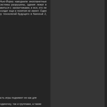
 Нью-Йорка наводнили инопланетные
 системы разрушены, здания лежат в
иться с захватчиками, и все, кто не
солдат еще и понятия не имеет. Один
 технологий будущего в Nanosuit 2,
сть игры поднимет ее как для
диночку, так и группами, а также