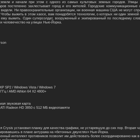
земли и начали при этом с одного из самых культовых земных городов. Улицы
ров постепенно захлестывает город и его жителей. Городские коммуникационные
 видели. Ни правоохранительные организации, ни военная машина США не могут справ
 Чтобы выжить в этом хаосе, вам понадобятся технологии, о которых ни один земной 
т ему выжить. Один суперсолдат, вооруженный и экипированный по последнему слову
и человечество на улицах Нью-Йорка.
erson
P SP2 / Windows Vista / Windows 7
 ГГц / AMD Athlon 64 X2 4800+
мая звуковая карта
/ ATI Radeon HD 3850 с 512 МБ видеопамяти
 Crysis установил планку для качества графики, не устаревшую до сих пор. Вторая ча
трировавшись в плане антуража на «бетонных джунглях» Нью-Йорка.
нный интеллект противников позволит им действовать более скоординированно как в о