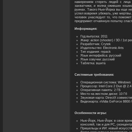
намерением стереть людей с лица 
захватчики, и волна оживших кошма
руинах. Такого Нью-Йорка вы еще не
успел вовремя убежать, уже мертвы.
человек унаследует то, что поможе
предпримет отчаянную попытку спаст
Информация:
Год выпуска: 2011
Жанр: action (shooter) / 3D / 1st p
Разработчик: Crytek
Издательство: Electronic Arts
Тип издания: repack
Язык интерфейса: русский
Язык озвучки: русский
Таблетка: вшита
Системные требования:
Операционная система: Windows X
Процессор: Intel Core 2 Duo @ 2.4
Оперативная память: 2 ГБ
Место на жестком диске: 10 Гб
Звуковая карта: DirectX совмести
Видеокарта: nVidia GeForce 8800 
Особенности игры:
Нью-Йорк, Нью-Йорк: в свое время
консолей, так и для РС, сконцен
Пришельцы и ИИ: новый искусстве