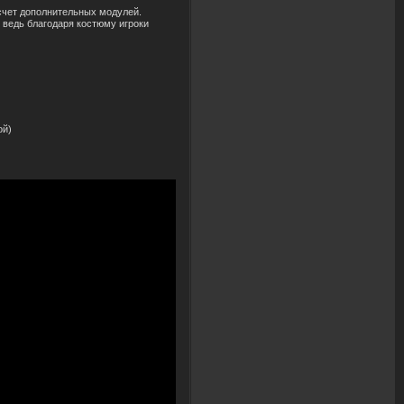
счет дополнительных модулей.
 ведь благодаря костюму игроки
ой)