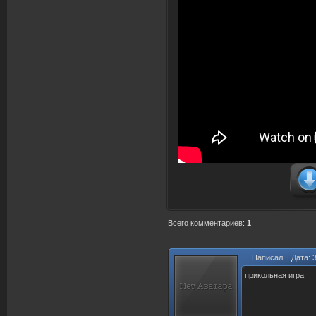
Всего комментариев
:
1
Написал:
| Дата: 
прикольная игра