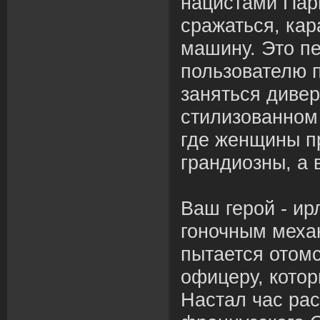
нацистами Пар
сражаться, кар
машину. Это пе
пользователю 
заняться диве
стилизованном 
где женщины п
грандиозны, а 
Ваш герой - и
гоночным меха
пытается отом
офицеру, котор
Настал час ра