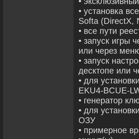
• эксклюзивны
• установка вс
Softa (DirectX,
• все пути рее
• запуск игры 
или через меню
• запуск настр
десктопе или ч
• для установк
EKU4-BCUE-L
• генератор кл
• для установк
ОЗУ
• примерное вр