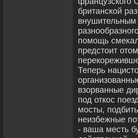
французского 
британской ра
внушительным
разнообразного
помощь смекал
предстоит отом
перекореживше
Теперь нацисто
организованны
взорванные ди
под откос поез
мосты, подбит
неизбежные по
- ваша месть б