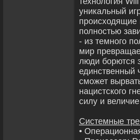
технология Will
уникальный иг
происходящие в
полностью зави
- из темного п
мир превращает
люди борются з
единственный 
сможет вырват
нацистского гн
силу и величие
Системные тре
• Операционная