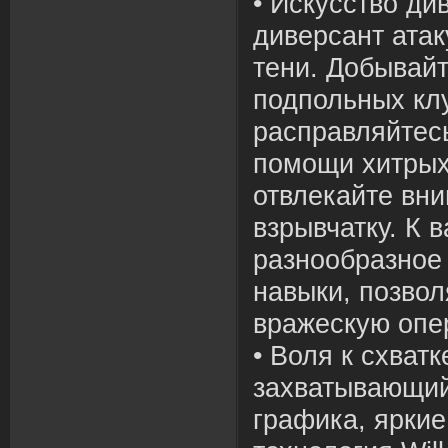
• Искусство ди
диверсант атак
тени. Добывай
подпольных клу
расправляйтес
помощи хитрых
отвлекайте вни
взрывчатку. К 
разнообразное
навыки, позво
вражескую опе
• Воля к схватке 
захватывающий
графика, яркие