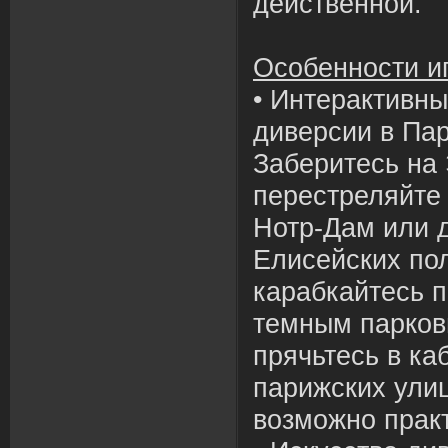
действенной.
Особенности и
• Интерактивн
диверсии в Пар
Заберитесь на
перестреляйте
Нотр-Дам или д
Елисейских по
карабкайтесь п
темным парков
прячьтесь в ка
парижских улиц
возможно практ