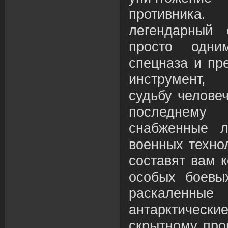
противника.
легендарный 
просто одни
спецназа и пр
инструмент,
судьбу челове
последнем
снабженные л
военных техно
составят вам 
особых боевы
раскаленны
антарктичес
скрытному про