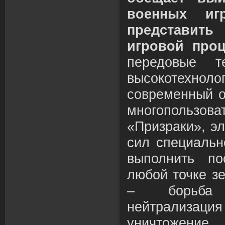
военных и
представить
игровой проц
передовые те
высокотехно
современный о
многопользо
«Призраки», э
сил специальн
выполнить по
любой точке з
– борьба 
нейтрализация
уничтожение