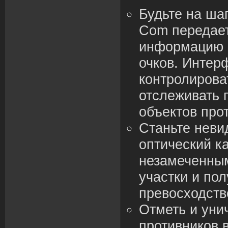
Будьте на шаг
Com передае
информацию 
очков. Интер
контролирова
отслеживать
объектов про
Станьте нев
оптический к
незамеченным
участки и пол
превосходств
Отметь и уни
противников 