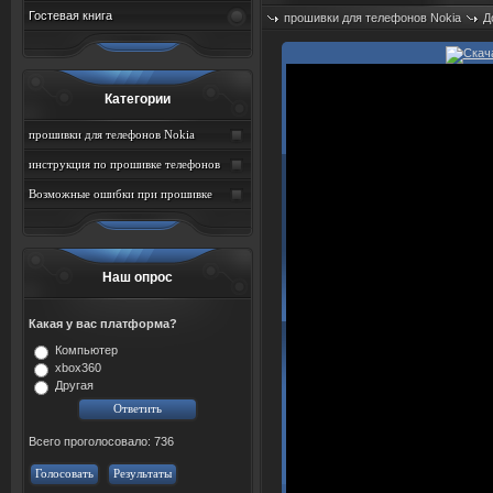
Гостевая книга
прошивки для телефонов Nokia
Д
Просмотров: 690
Категории
прошивки для телефонов Nokia
инструкция по прошивке телефонов
Nokia
Возможные ошибки при прошивке
телефонов nokia и способы их
устранения
Наш опрос
Какая у вас платформа?
Компьютер
xbox360
Другая
Всего проголосовало: 736
Голосовать
Результаты